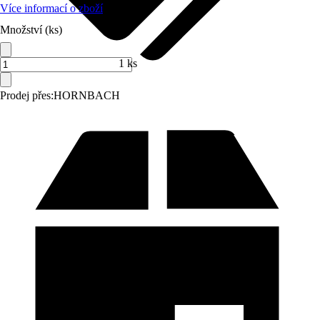
Více informací o zboží
Množství (ks)
1 ks
Prodej přes:
HORNBACH