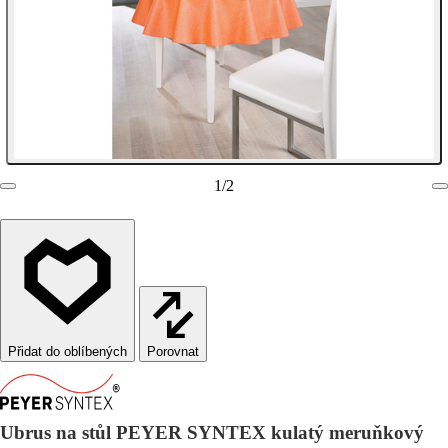
1
/
2
Porovnat
Ubrus na stůl PEYER SYNTEX kulatý meruňkový