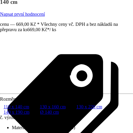
140 cm
Napsat první hodnocení
cenu — 669,00 Kč * Všechny ceny vč. DPH a bez nákladů na
přepravu za ks
669,00 Kč
*
/
ks
Rozměry
110 x 140 cm
130 x 160 cm
130 x 220 cm
140 x 190 cm
Ø 140 cm
č. výrobku
10454457
Materiál
:
Bavlna, Polyester (PES)