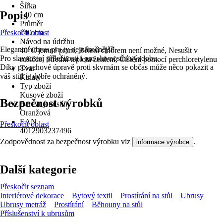
Šířka
Popis
140 cm
Průměr
Přeskočit oblast
140 cm
Návod na údržbu
Elegantní ubrus pro ty nejnáročnější!
40°C jemné praní, Bělení chlórem není možné, Nesušit v
Pro slavnostní příležitosti i pro slavnostní výzdobu.
sušičce, Střední teplota žehlení, Čištění pomocí perchloretylenu
Díky povrchové úpravě proti skvrnám se občas může něco pokazit a
Tvar
váš stůl je dobře ochráněný.
Kulatý
Typ zboží
Kusové zboží
Bezpečnost výrobků
Barevný odstín
Oranžová
EAN
Přeskočit oblast
4012903237496
Zodpovědnost za bezpečnost výrobku viz
.
informace výrobce
Další kategorie
Přeskočit seznam
Interiérové dekorace
Bytový textil
Prostírání na stůl
Ubrusy
Ubrusy metráž
Prostírání
Běhouny na stůl
Příslušenství k ubrusům