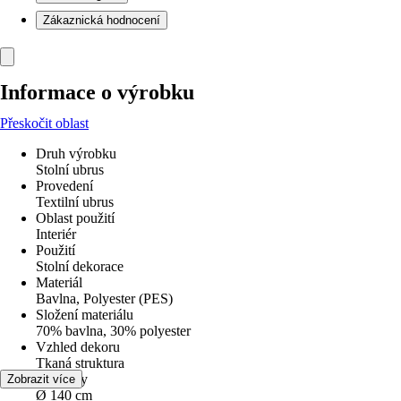
Zákaznická hodnocení
Informace o výrobku
Přeskočit oblast
Druh výrobku
Stolní ubrus
Provedení
Textilní ubrus
Oblast použití
Interiér
Použití
Stolní dekorace
Materiál
Bavlna, Polyester (PES)
Složení materiálu
70% bavlna, 30% polyester
Vzhled dekoru
Tkaná struktura
Rozměry
Zobrazit více
Ø 140 cm