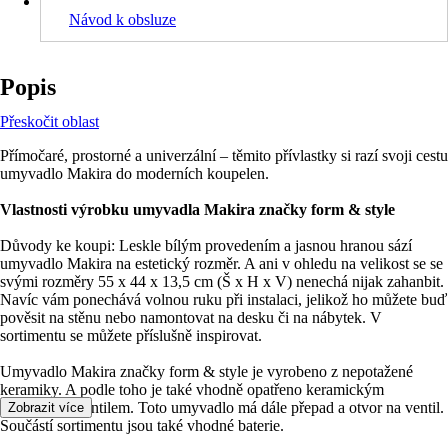
Návod k obsluze
Popis
Přeskočit oblast
Přímočaré, prostorné a univerzální – těmito přívlastky si razí svoji cestu
umyvadlo Makira do moderních koupelen.
Vlastnosti výrobku umyvadla Makira značky form & style
Důvody ke koupi: Leskle bílým provedením a jasnou hranou sází
umyvadlo Makira na estetický rozměr. A ani v ohledu na velikost se se
svými rozměry 55 x 44 x 13,5 cm (Š x H x V) nenechá nijak zahanbit.
Navíc vám ponechává volnou ruku při instalaci, jelikož ho můžete buď
pověsit na stěnu nebo namontovat na desku či na nábytek. V
sortimentu se můžete příslušně inspirovat.
Umyvadlo Makira značky form & style je vyrobeno z nepotažené
keramiky. A podle toho je také vhodně opatřeno keramickým
odtokovým ventilem. Toto umyvadlo má dále přepad a otvor na ventil.
Zobrazit více
Součástí sortimentu jsou také vhodné baterie.