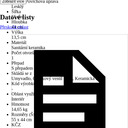
Povrch/Povrchová úprava
Zobrazit více
Lesklý
Šířka
Datové listy
55 cm
Hloubka
Přeskočit oblast
44 cm
Výška
13,5 cm
Materiál
Sanitární keramika
Počet otvorů na kohout
1
Přepad
S přepadem
Skládá se z
Umyvadlo, Odtokový ventil 1 1/4, Keramická zátka
Kód výrobku
-
Oblast využití
Interiér
Hmotnost
14,65 kg
Rozměry (ŠxH)
55 x 44 cm
KČZ