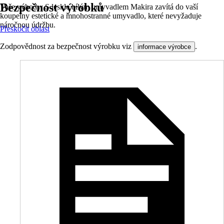
Bezpečnost výrobků
Vaše výhody: S leskle bílým umyvadlem Makira zavítá do vaší
koupelny estetické a mnohostranné umyvadlo, které nevyžaduje
náročnou údržbu.
Přeskočit oblast
Zodpovědnost za bezpečnost výrobku viz
.
informace výrobce