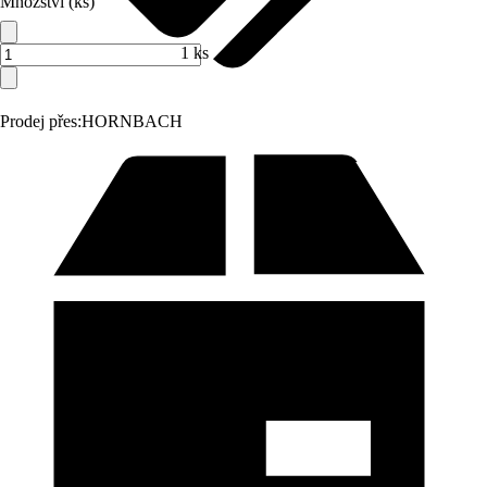
Množství (ks)
1 ks
Prodej přes:
HORNBACH