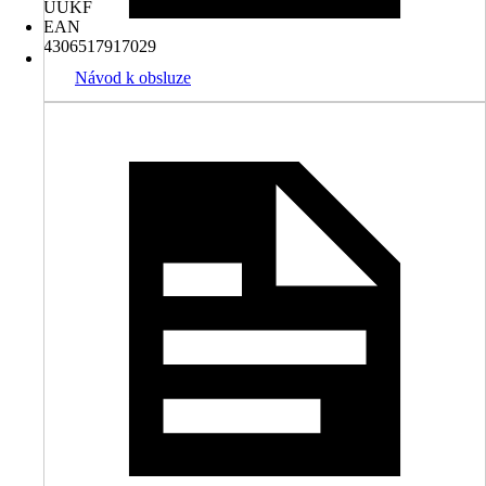
UUKF
EAN
4306517917029
Návod k obsluze