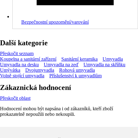
Bezpečnostní upozornění/varování
Další kategorie
Přeskočit seznam
Koupelna a sanitární zařízení
Sanitární keramika
Umyvadla
Umyvadla na desku
Umyvadla na zeď
Umyvadla na skříňku
Umývátka
Dvojumyvadla
Rohová umyvadla
Volně stojící umyvadla
Příslušenství k umyvadlům
Zákaznická hodnocení
Přeskočit oblast
Hodnocení mohou být napsána i od zákazníků, kteří zboží
prokazatelně nepoužili nebo nekoupili.