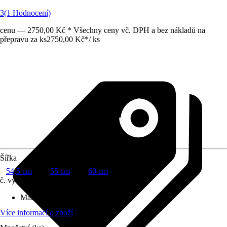
3
(1 Hodnocení)
cenu — 2750,00 Kč * Všechny ceny vč. DPH a bez nákladů na
přepravu za ks
2750,00 Kč
*
/
ks
Šířka
54,5 cm
55 cm
60 cm
č. výrobku
10618555
Materiál
:
Sanitární keramika
Více informací o zboží