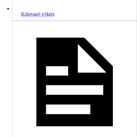
Kótovaný výkres