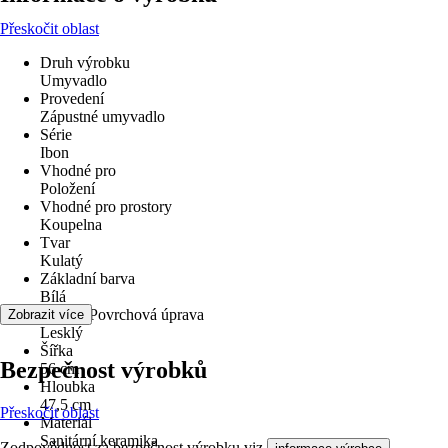
Přeskočit oblast
Druh výrobku
Umyvadlo
Provedení
Zápustné umyvadlo
Série
Ibon
Vhodné pro
Položení
Vhodné pro prostory
Koupelna
Tvar
Kulatý
Základní barva
Bílá
Povrch/Povrchová úprava
Zobrazit více
Lesklý
Šířka
Bezpečnost výrobků
56 cm
Hloubka
47,5 cm
Přeskočit oblast
Materiál
Sanitární keramika
Zodpovědnost za bezpečnost výrobku viz
.