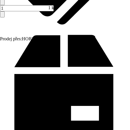
1 ks
Prodej přes:
HORNBACH