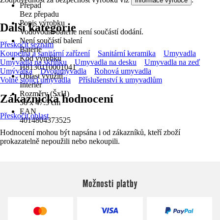
informace výrobce
Přepad
Bez přepadu
Popis výrobku
Další kategorie
Vodovodní baterie není součástí dodání.
Není součástí balení
Přeskočit seznam
Baterie
Koupelna a sanitární zařízení
Sanitární keramika
Umyvadla
Kód výrobku
Umyvadla na skříňku
Umyvadla na desku
Umyvadla na zeď
H8130110001041
Umývátka
Dvojumyvadla
Rohová umyvadla
Oblast využití
Volně stojící umyvadla
Příslušenství k umyvadlům
Interiér
Rozměry (ŠxH)
Zákaznická hodnocení
56 x 47.5 cm
EAN
Přeskočit oblast
4014804373525
Hodnocení mohou být napsána i od zákazníků, kteří zboží
prokazatelně nepoužili nebo nekoupili.
Možnosti platby