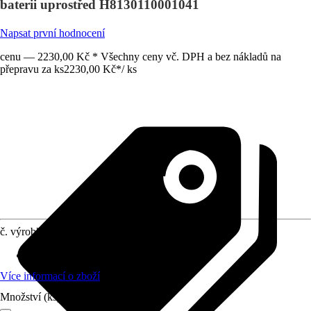
baterii uprostřed H8130110001041
Napsat první hodnocení
cenu — 2230,00 Kč * Všechny ceny vč. DPH a bez nákladů na
přepravu za ks
2230,00 Kč
*
/
ks
č. výrobku
6260714
Materiál
:
Sanitární keramika
Více informací o zboží
Množství (ks)