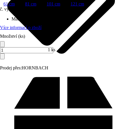
61 cm
81 cm
101 cm
121 cm
č. výrobku
10620563
Materiál
:
Sanitární keramika
Více informací o zboží
Množství (ks)
1 ks
Prodej přes:
HORNBACH