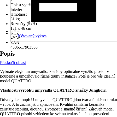
-
Oblast využití
Interiér
Hmotnost
31 kg
Rozměry (ŠxH)
121 x 46 cm
KČZ
Kótovaný výkres
4YA6
EAN
4306517903558
Popis
Přeskočit oblast
Vybíráte elegantní umyvadlo, které by optimálně využilo prostor v
koupelně a umožňovalo různé druhy instalace? Poté je pro vás ideální
model QUATTRO.
Vlastnosti výrobku umyvadla QUATTRO značky Jungborn
Důvody ke koupi: U umyvadla QUATTRO jdou tvar a funkčnost ruku
v ruce. A to začíná již u zpracování. Kvalitní sanitární keramika
zajišťuje stabilitu, dlouhou životnost a snadné čištění. Zároveň model
QUATTRO působí vzhledem ke svému tenkostěnnému provedení