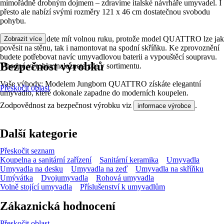
mimořádně drobným dojmem – zdravíme italské návrháře umyvadel. I
přesto ale nabízí svými rozměry 121 x 46 cm dostatečnou svobodu
pohybu.
Při instalaci budete mít volnou ruku, protože model QUATTRO lze jak
Zobrazit více
pověsit na stěnu, tak i namontovat na spodní skříňku. Ke zprovoznění
budete potřebovat navíc umyvadlovou baterii a vypouštěcí soupravu.
Bezpečnost výrobků
Vhodné výrobky naleznete zde v sortimentu.
Vaše výhody: Modelem Jungborn QUATTRO získáte elegantní
Přeskočit oblast
umyvadlo, které dokonale zapadne do moderních koupelen.
Zodpovědnost za bezpečnost výrobku viz
.
informace výrobce
Další kategorie
Přeskočit seznam
Koupelna a sanitární zařízení
Sanitární keramika
Umyvadla
Umyvadla na desku
Umyvadla na zeď
Umyvadla na skříňku
Umývátka
Dvojumyvadla
Rohová umyvadla
Volně stojící umyvadla
Příslušenství k umyvadlům
Zákaznická hodnocení
Přeskočit oblast