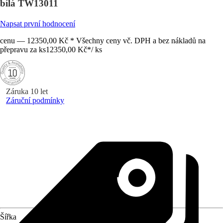
bílá TW13011
Napsat první hodnocení
cenu — 12350,00 Kč * Všechny ceny vč. DPH a bez nákladů na
přepravu za ks
12350,00 Kč
*
/
ks
Záruka 10 let
Záruční podmínky
Šířka