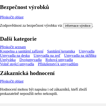
Bezpečnost výrobků
Přeskočit oblast
Zodpovědnost za bezpečnost výrobku viz
.
informace výrobce
Další kategorie
Přeskočit seznam
Koupelna a sanitární zařízení
Sanitární keramika
Umyvadla
Umyvadla na desku
Umyvadla na zeď
Umyvadla na skříňku
Umývátka
Dvojumyvadla
Rohová umyvadla
Volně stojící umyvadla
Příslušenství k umyvadlům
Zákaznická hodnocení
Přeskočit oblast
Hodnocení mohou být napsána i od zákazníků, kteří zboží
prokazatelně nepoužili nebo nekoupili.