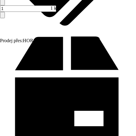
1 ks
Prodej přes:
HORNBACH