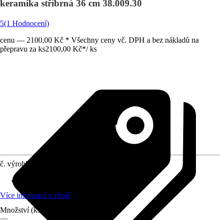
keramika stříbrná 36 cm 38.009.30
5
(1 Hodnocení)
cenu — 2100,00 Kč * Všechny ceny vč. DPH a bez nákladů na
přepravu za ks
2100,00 Kč
*
/
ks
č. výrobku
12325362
Materiál
:
Sanitární keramika
Více informací o zboží
Množství (ks)