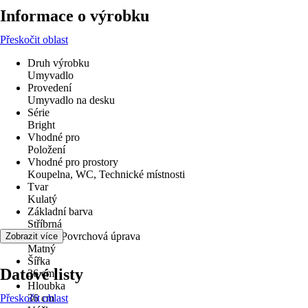
Informace o výrobku
Přeskočit oblast
Druh výrobku
Umyvadlo
Provedení
Umyvadlo na desku
Série
Bright
Vhodné pro
Položení
Vhodné pro prostory
Koupelna, WC, Technické místnosti
Tvar
Kulatý
Základní barva
Stříbrná
Povrch/Povrchová úprava
Zobrazit více
Matný
Šířka
Datové listy
36 cm
Hloubka
Přeskočit oblast
36 cm