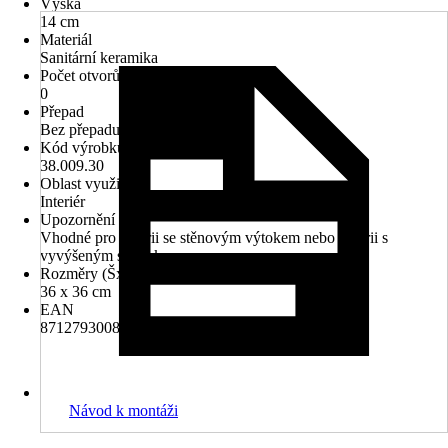
Výška
14 cm
Materiál
Sanitární keramika
Počet otvorů na kohout
0
Přepad
Bez přepadu
Kód výrobku
38.009.30
Oblast využití
Interiér
Upozornění
Vhodné pro baterii se stěnovým výtokem nebo baterii s
vyvýšeným stojánkem.
Rozměry (ŠxH)
36 x 36 cm
EAN
8712793008027
Návod k montáži