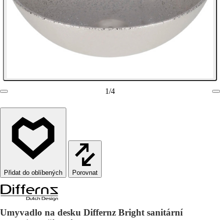
1
/
4
Porovnat
Umyvadlo na desku Differnz Bright sanitární