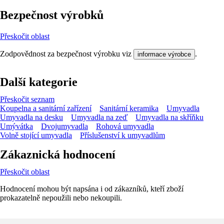
Bezpečnost výrobků
Přeskočit oblast
Zodpovědnost za bezpečnost výrobku viz
.
informace výrobce
Další kategorie
Přeskočit seznam
Koupelna a sanitární zařízení
Sanitární keramika
Umyvadla
Umyvadla na desku
Umyvadla na zeď
Umyvadla na skříňku
Umývátka
Dvojumyvadla
Rohová umyvadla
Volně stojící umyvadla
Příslušenství k umyvadlům
Zákaznická hodnocení
Přeskočit oblast
Hodnocení mohou být napsána i od zákazníků, kteří zboží
prokazatelně nepoužili nebo nekoupili.