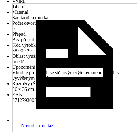
Výška
14 cm
Materiál
Sanitární keramika
Počet otvorů na kohout
0
Přepad
Bez přepadu
Kód výrobku
38.009.29
Oblast využití
Interiér
Upozornění
Vhodné pro baterii se stěnovým výtokem nebo baterii s
vyvýšeným stojánkem.
Rozměry (ŠxH)
36 x 36 cm
EAN
8712793008010
Návod k montáži