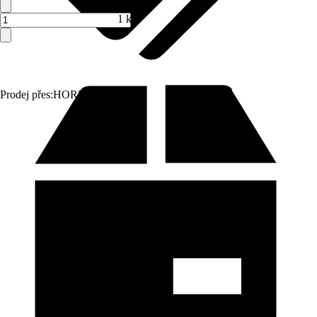
1 ks
Prodej přes:
HORNBACH