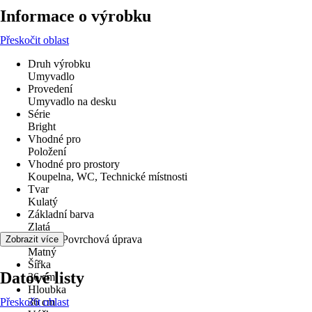
Informace o výrobku
Přeskočit oblast
Druh výrobku
Umyvadlo
Provedení
Umyvadlo na desku
Série
Bright
Vhodné pro
Položení
Vhodné pro prostory
Koupelna, WC, Technické místnosti
Tvar
Kulatý
Základní barva
Zlatá
Povrch/Povrchová úprava
Zobrazit více
Matný
Šířka
Datové listy
36 cm
Hloubka
Přeskočit oblast
36 cm