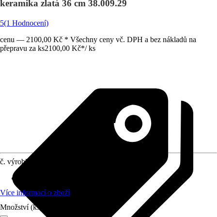
keramika zlatá 36 cm 38.009.29
5
(1 Hodnocení)
cenu — 2100,00 Kč * Všechny ceny vč. DPH a bez nákladů na
přepravu za ks
2100,00 Kč
*
/
ks
č. výrobku
12325366
Materiál
:
Sanitární keramika
Více informací o zboží
Množství (ks)