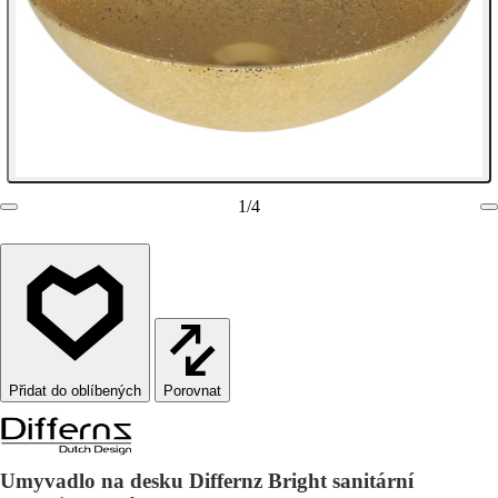
1
/
4
Porovnat
Umyvadlo na desku Differnz Bright sanitární