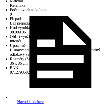
Materiál
Keramika
Počet otvorů na kohout
0
Přepad
Bez přepadu
Kód výrobku
38.009.06
Oblast využití
Interiér
Upozornění
U umyvadel bez přepadu se nemusí používat uzavíratelný
odtokový ventil
Rozměry (ŠxH)
36 x 36 cm
EAN
8712793582886
Návod k obsluze