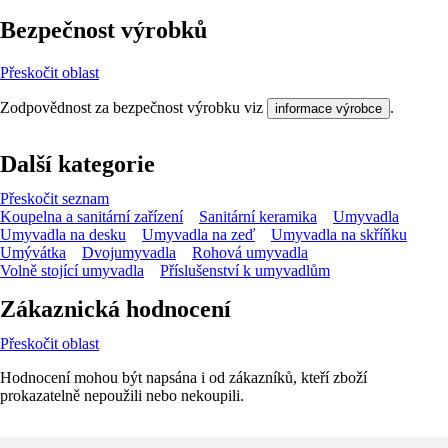
Bezpečnost výrobků
Přeskočit oblast
Zodpovědnost za bezpečnost výrobku viz
.
informace výrobce
Další kategorie
Přeskočit seznam
Koupelna a sanitární zařízení
Sanitární keramika
Umyvadla
Umyvadla na desku
Umyvadla na zeď
Umyvadla na skříňku
Umývátka
Dvojumyvadla
Rohová umyvadla
Volně stojící umyvadla
Příslušenství k umyvadlům
Zákaznická hodnocení
Přeskočit oblast
Hodnocení mohou být napsána i od zákazníků, kteří zboží
prokazatelně nepoužili nebo nekoupili.