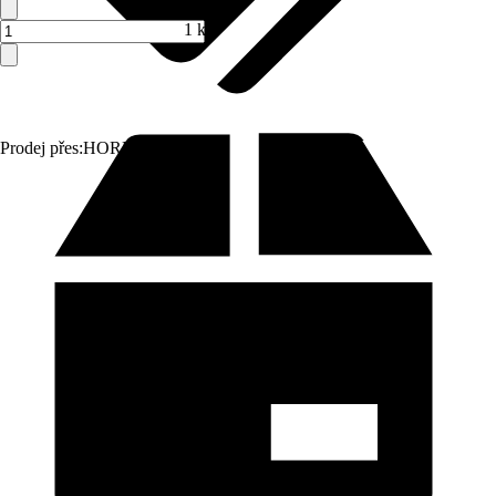
1 ks
Prodej přes:
HORNBACH