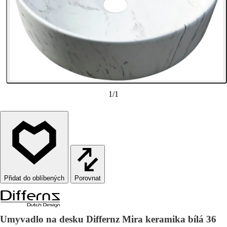
1
/
1
Porovnat
Umyvadlo na desku Differnz Mira keramika bílá 36