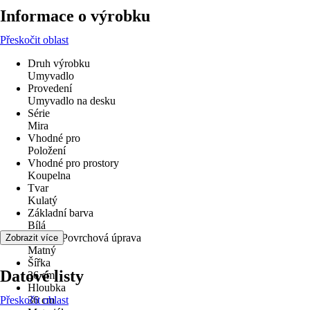
Informace o výrobku
Přeskočit oblast
Druh výrobku
Umyvadlo
Provedení
Umyvadlo na desku
Série
Mira
Vhodné pro
Položení
Vhodné pro prostory
Koupelna
Tvar
Kulatý
Základní barva
Bílá
Povrch/Povrchová úprava
Zobrazit více
Matný
Šířka
Datové listy
36 cm
Hloubka
Přeskočit oblast
36 cm