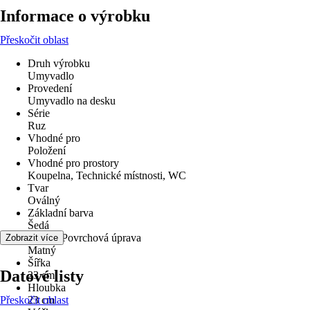
Informace o výrobku
Přeskočit oblast
Druh výrobku
Umyvadlo
Provedení
Umyvadlo na desku
Série
Ruz
Vhodné pro
Položení
Vhodné pro prostory
Koupelna, Technické místnosti, WC
Tvar
Oválný
Základní barva
Šedá
Povrch/Povrchová úprava
Zobrazit více
Matný
Šířka
Datové listy
23 cm
Hloubka
Přeskočit oblast
23 cm