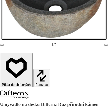
1
/
2
Porovnat
Umyvadlo na desku Differnz Ruz přírodní kámen