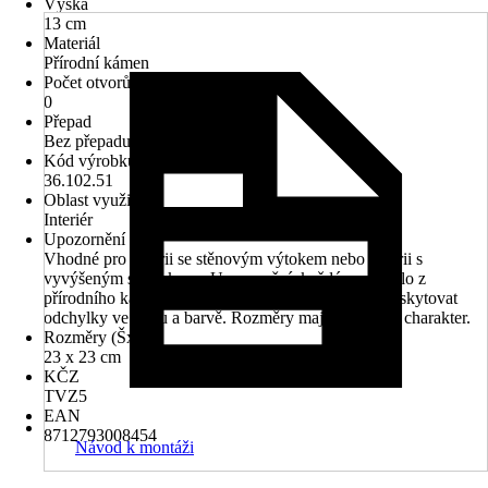
Výška
13 cm
Materiál
Přírodní kámen
Počet otvorů na kohout
0
Přepad
Bez přepadu
Kód výrobku
36.102.51
Oblast využití
Interiér
Upozornění
Vhodné pro baterii se stěnovým výtokem nebo baterii s
vyvýšeným stojánkem., Upozornění: každé umyvadlo z
přírodního kamene je UNIKÁT. Proto se mohou vyskytovat
odchylky ve tvaru a barvě. Rozměry mají orientační charakter.
Rozměry (ŠxH)
23 x 23 cm
KČZ
TVZ5
EAN
8712793008454
Návod k montáži