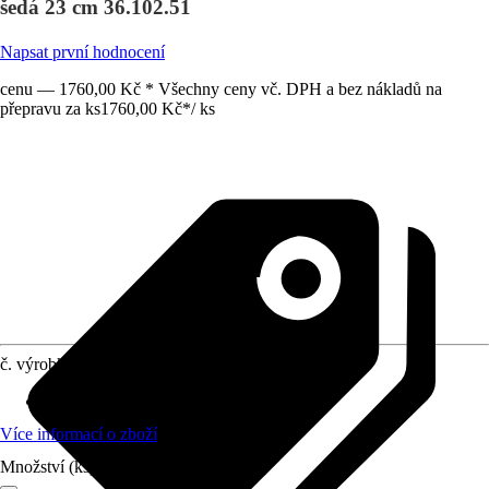
šedá 23 cm 36.102.51
Napsat první hodnocení
cenu — 1760,00 Kč * Všechny ceny vč. DPH a bez nákladů na
přepravu za ks
1760,00 Kč
*
/
ks
č. výrobku
12611919
Materiál
:
Přírodní kámen
Více informací o zboží
Množství (ks)