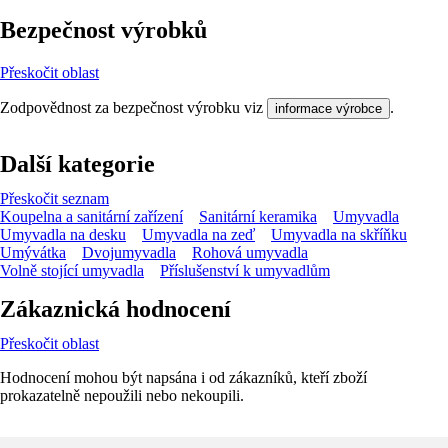
Bezpečnost výrobků
Přeskočit oblast
Zodpovědnost za bezpečnost výrobku viz
.
informace výrobce
Další kategorie
Přeskočit seznam
Koupelna a sanitární zařízení
Sanitární keramika
Umyvadla
Umyvadla na desku
Umyvadla na zeď
Umyvadla na skříňku
Umývátka
Dvojumyvadla
Rohová umyvadla
Volně stojící umyvadla
Příslušenství k umyvadlům
Zákaznická hodnocení
Přeskočit oblast
Hodnocení mohou být napsána i od zákazníků, kteří zboží
prokazatelně nepoužili nebo nekoupili.