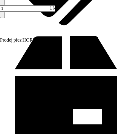
1 ks
Prodej přes:
HORNBACH