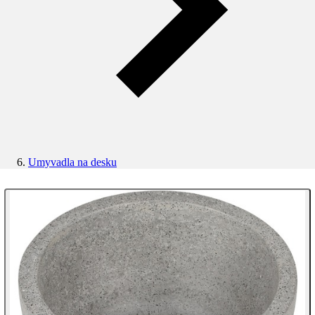
Umyvadla na desku