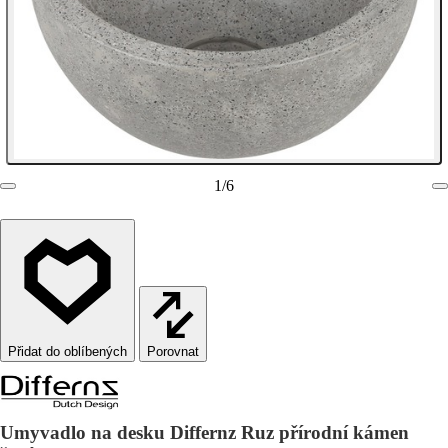
1
/
6
Porovnat
Umyvadlo na desku Differnz Ruz přírodní kámen