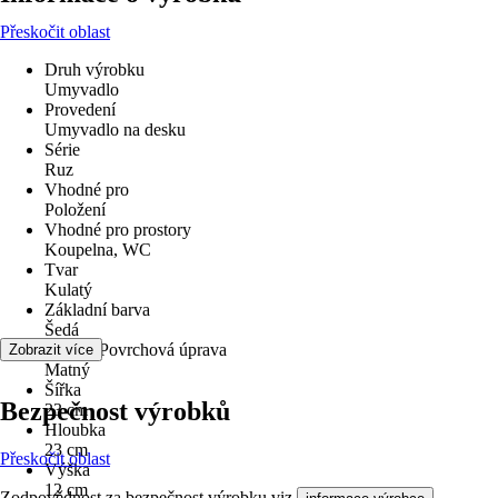
Přeskočit oblast
Druh výrobku
Umyvadlo
Provedení
Umyvadlo na desku
Série
Ruz
Vhodné pro
Položení
Vhodné pro prostory
Koupelna, WC
Tvar
Kulatý
Základní barva
Šedá
Povrch/Povrchová úprava
Zobrazit více
Matný
Šířka
Bezpečnost výrobků
23 cm
Hloubka
23 cm
Přeskočit oblast
Výška
12 cm
Zodpovědnost za bezpečnost výrobku viz
.