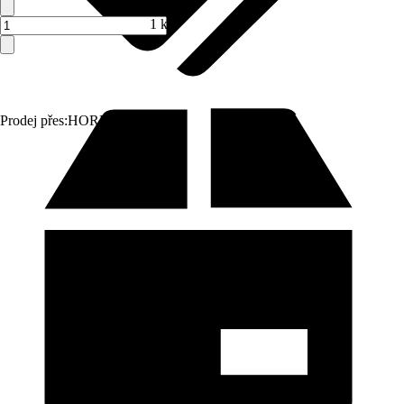
1 ks
Prodej přes:
HORNBACH