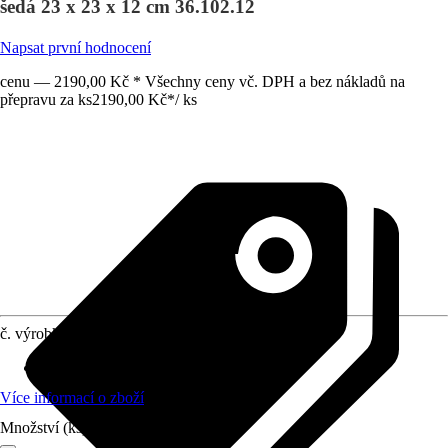
šedá 23 x 23 x 12 cm 36.102.12
Napsat první hodnocení
cenu — 2190,00 Kč * Všechny ceny vč. DPH a bez nákladů na
přepravu za ks
2190,00 Kč
*
/
ks
č. výrobku
10345029
Materiál
:
Přírodní kámen
Více informací o zboží
Množství (ks)