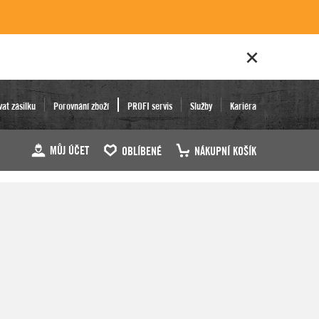
vat zásilku
Porovnání zboží
PROFI servis
Služby
Kariéra
MŮJ ÚČET
OBLÍBENÉ
NÁKUPNÍ KOŠÍK