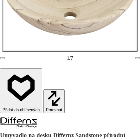
1
/
7
Porovnat
Umyvadlo na desku Differnz Sandstone přírodní