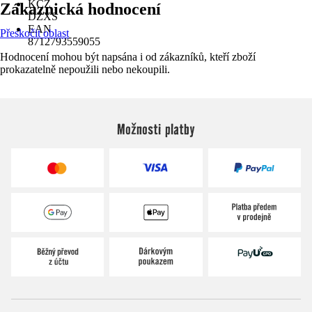
KČZ
Zákaznická hodnocení
DZXS
EAN
Přeskočit oblast
8712793559055
Hodnocení mohou být napsána i od zákazníků, kteří zboží
prokazatelně nepoužili nebo nekoupili.
Možnosti platby