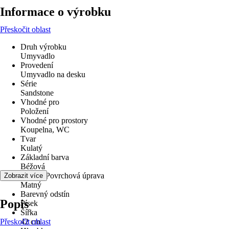
Informace o výrobku
Přeskočit oblast
Druh výrobku
Umyvadlo
Provedení
Umyvadlo na desku
Série
Sandstone
Vhodné pro
Položení
Vhodné pro prostory
Koupelna, WC
Tvar
Kulatý
Základní barva
Béžová
Povrch/Povrchová úprava
Zobrazit více
Matný
Barevný odstín
Popis
Písek
Šířka
Přeskočit oblast
42 cm