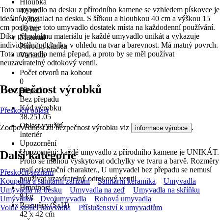
Hloubka
Toto umyvadlo na desku z přírodního kamene se vzhledem pískovce je
42 cm
ideální k instalaci na desku. S šířkou a hloubkou 40 cm a výškou 15
Výška
cm poskytuje toto umyvadlo dostatek místa na každodenní používání.
15 cm
Díky přírodnímu materiálu je každé umyvadlo unikát a vykazuje
Materiál
individuální odchylky v ohledu na tvar a barevnost. Má matný povrch.
Přírodní kámen
Toto umyvadlo nemá přepad, a proto by se měl používat
Varianta
neuzavíratelný odtokový ventil.
-
Počet otvorů na kohout
0
Bezpečnost výrobků
Přepad
Bez přepadu
Kód výrobku
Přeskočit oblast
38.251.05
Oblast využití
Zodpovědnost za bezpečnost výrobku viz
.
informace výrobce
Interiér
Upozornění
Upozornění: každé umyvadlo z přírodního kamene je UNIKÁT.
Další kategorie
Proto se mohou vyskytovat odchylky ve tvaru a barvě. Rozměry
mají orientační charakter., U umyvadel bez přepadu se nemusí
Přeskočit seznam
používat uzavíratelný odtokový ventil
Koupelna a sanitární zařízení
Sanitární keramika
Umyvadla
Hmotnost
Umyvadla na desku
Umyvadla na zeď
Umyvadla na skříňku
9 kg
Umývátka
Dvojumyvadla
Rohová umyvadla
Rozměry (ŠxH)
Volně stojící umyvadla
Příslušenství k umyvadlům
42 x 42 cm