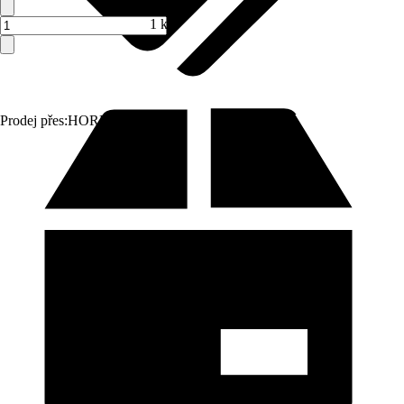
1 ks
Prodej přes:
HORNBACH