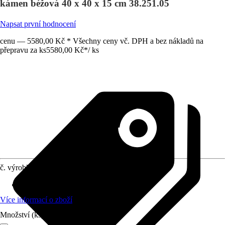
kámen béžová 40 x 40 x 15 cm 38.251.05
Napsat první hodnocení
cenu — 5580,00 Kč * Všechny ceny vč. DPH a bez nákladů na
přepravu za ks
5580,00 Kč
*
/
ks
č. výrobku
10294129
Materiál
:
Přírodní kámen
Více informací o zboží
Množství (ks)