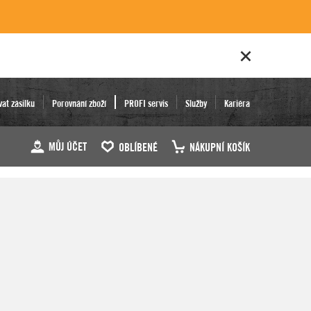
vat zásilku
Porovnání zboží
PROFI servis
Služby
Kariéra
MŮJ ÚČET
OBLÍBENÉ
NÁKUPNÍ KOŠÍK