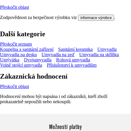
Přeskočit oblast
Zodpovědnost za bezpečnost výrobku viz
.
informace výrobce
Další kategorie
Přeskočit seznam
Koupelna a sanitární zařízení
Sanitární keramika
Umyvadla
Umyvadla na desku
Umyvadla na zeď
Umyvadla na skříňku
Umývátka
Dvojumyvadla
Rohová umyvadla
Volně stojící umyvadla
Příslušenství k umyvadlům
Zákaznická hodnocení
Přeskočit oblast
Hodnocení mohou být napsána i od zákazníků, kteří zboží
prokazatelně nepoužili nebo nekoupili.
Možnosti platby