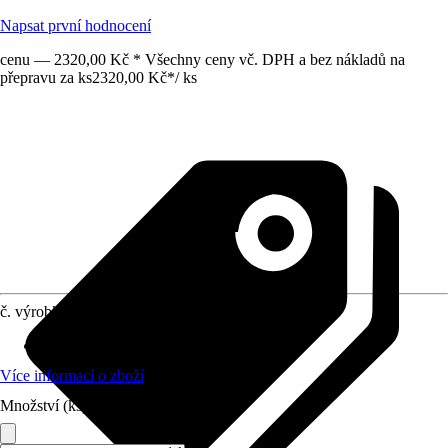
Napsat první hodnocení
cenu — 2320,00 Kč * Všechny ceny vč. DPH a bez nákladů na
přepravu za ks
2320,00 Kč
*
/
ks
č. výrobku
5829572
Materiál
:
Přírodní kámen
Více informací o zboží
Množství (ks)