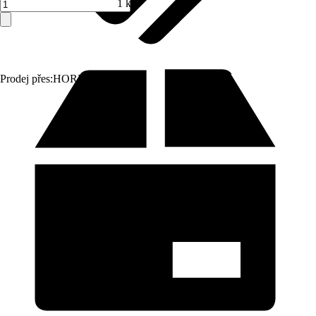
1 ks
Prodej přes:
HORNBACH