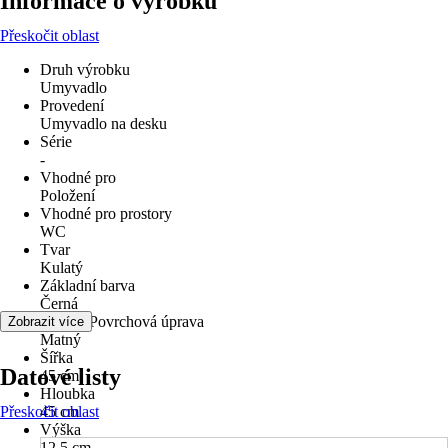
Informace o výrobku
Přeskočit oblast
Druh výrobku
Umyvadlo
Provedení
Umyvadlo na desku
Série
-
Vhodné pro
Položení
Vhodné pro prostory
WC
Tvar
Kulatý
Základní barva
Černá
Povrch/Povrchová úprava
Zobrazit více
Matný
Šířka
Datové listy
45 cm
Hloubka
Přeskočit oblast
45 cm
Výška
12,5 cm