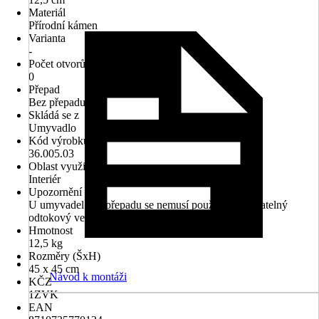
Materiál
Přírodní kámen
Varianta
-
Počet otvorů na kohout
0
Přepad
Bez přepadu
Skládá se z
Umyvadlo
Kód výrobku
36.005.03
Oblast využití
Interiér
Upozornění
U umyvadel bez přepadu se nemusí používat uzavíratelný
odtokový ventil
Hmotnost
12,5 kg
Rozměry (ŠxH)
45 x 45 cm
Návod k montáži
KČZ
1ZVK
EAN