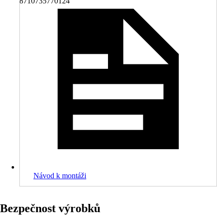
8710735770124
Návod k montáži
Bezpečnost výrobků