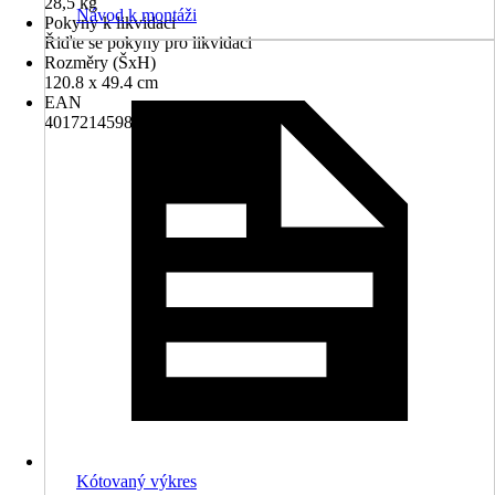
28,5 kg
Návod k montáži
Pokyny k likvidaci
Řiďte se pokyny pro likvidaci
Rozměry (ŠxH)
120.8 x 49.4 cm
EAN
4017214598786
Kótovaný výkres