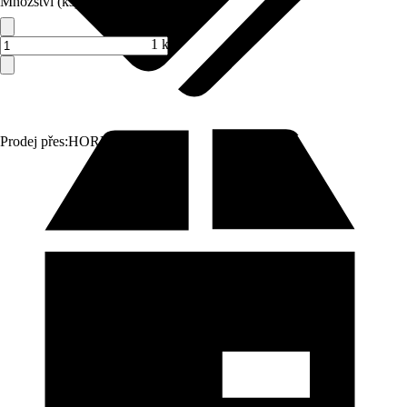
Množství (ks)
1 ks
Prodej přes:
HORNBACH