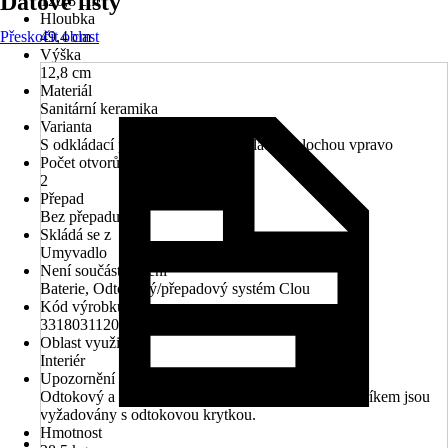
Datové listy
120,8 cm
Hloubka
Přeskočit oblast
49,4 cm
Výška
12,8 cm
Materiál
Sanitární keramika
Varianta
S odkládací plochou vlevo, S odkládací plochou vpravo
Počet otvorů na kohout
2
Přepad
Bez přepadu
Skládá se z
Umyvadlo
Není součástí balení
Baterie, Odtokový/přepadový systém Clou
Kód výrobku
33180311202
Oblast využití
Interiér
Upozornění
Odtokový a přepadový systém Clou nebo ventil s dříkem jsou
vyžadovány s odtokovou krytkou.
Hmotnost