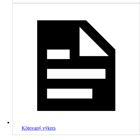
Kótovaný výkres