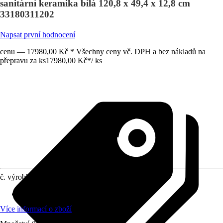
sanitární keramika bílá 120,8 x 49,4 x 12,8 cm
33180311202
Napsat první hodnocení
cenu — 17980,00 Kč * Všechny ceny vč. DPH a bez nákladů na
přepravu za ks
17980,00 Kč
*
/
ks
č. výrobku
10704602
Materiál
:
Sanitární keramika
Více informací o zboží