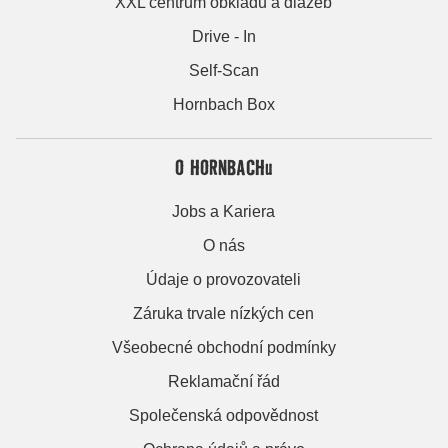
XXL centrum obkladů a dlažeb
Drive - In
Self-Scan
Hornbach Box
O HORNBACHu
Jobs a Kariera
O nás
Údaje o provozovateli
Záruka trvale nízkých cen
Všeobecné obchodní podmínky
Reklamační řád
Společenská odpovědnost