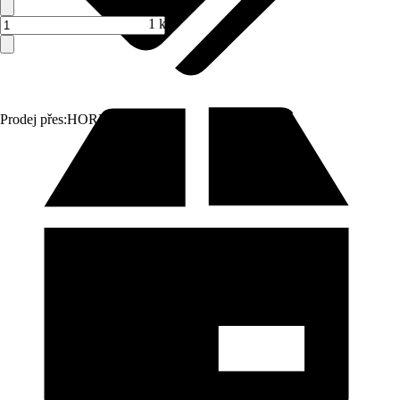
1 ks
Prodej přes:
HORNBACH