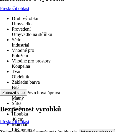
Přeskočit oblast
Druh výrobku
Umyvadlo
Provedení
Umyvadlo na skříňku
Série
Industrial
Vhodné pro
Položení
Vhodné pro prostory
Koupelna
Tvar
Obdélník
Základní barva
Bílá
Povrch/Povrchová úprava
Zobrazit více
Matný
Šířka
Bezpečnost výrobků
75 cm
Hloubka
46 cm
Přeskočit oblast
Materiál
Litý mramor
Zodpovědnost za bezpečnost výrobku viz
.