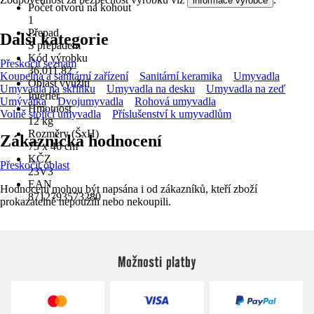
informace výrobce
Počet otvorů na kohout
1
Přepad
Další kategorie
S přepadem
Kód výrobku
Přeskočit seznam
36.011.82
Koupelna a sanitární zařízení
Sanitární keramika
Umyvadla
Oblast využití
Umyvadla na skříňku
Umyvadla na desku
Umyvadla na zeď
Interiér
Umývátka
Dvojumyvadla
Rohová umyvadla
Hmotnost
Volně stojící umyvadla
Příslušenství k umyvadlům
12 kg
Rozměry (ŠxH)
Zákaznická hodnocení
75 x 46 cm
KČZ
Přeskočit oblast
23V3
EAN
Hodnocení mohou být napsána i od zákazníků, kteří zboží
8712793573280
prokazatelně nepoužili nebo nekoupili.
Možnosti platby