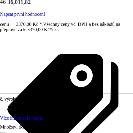
46 36,011,82
Napsat první hodnocení
cenu — 3370,00 Kč * Všechny ceny vč. DPH a bez nákladů na
přepravu za ks
3370,00 Kč
*
/
ks
č. výrobku
10511940
Materiál
:
Litý mramor
Více informací o zboží
Množství (ks)