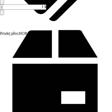
1 ks
Prodej přes:
HORNBACH