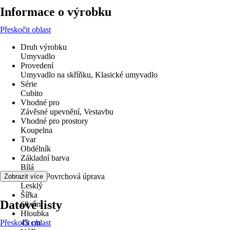
Informace o výrobku
Přeskočit oblast
Druh výrobku
Umyvadlo
Provedení
Umyvadlo na skříňku, Klasické umyvadlo
Série
Cubito
Vhodné pro
Závěsné upevnění, Vestavbu
Vhodné pro prostory
Koupelna
Tvar
Obdélník
Základní barva
Bílá
Povrch/Povrchová úprava
Zobrazit více
Lesklý
Šířka
Datové listy
60 cm
Hloubka
Přeskočit oblast
45 cm