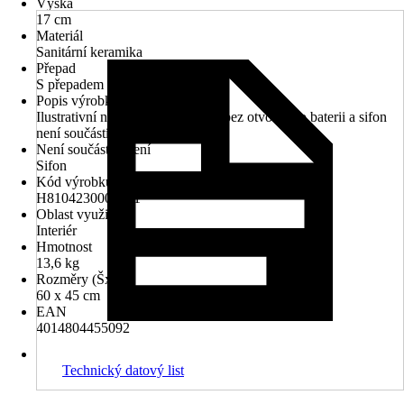
Výška
17 cm
Materiál
Sanitární keramika
Přepad
S přepadem
Popis výrobku
Ilustrativní náhled - umyvadlo je bez otvoru pro baterii a sifon
není součástí.
Není součástí balení
Sifon
Kód výrobku
H8104230001091
Oblast využití
Interiér
Hmotnost
13,6 kg
Rozměry (ŠxH)
60 x 45 cm
EAN
4014804455092
Technický datový list