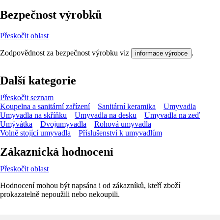
Bezpečnost výrobků
Přeskočit oblast
Zodpovědnost za bezpečnost výrobku viz
.
informace výrobce
Další kategorie
Přeskočit seznam
Koupelna a sanitární zařízení
Sanitární keramika
Umyvadla
Umyvadla na skříňku
Umyvadla na desku
Umyvadla na zeď
Umývátka
Dvojumyvadla
Rohová umyvadla
Volně stojící umyvadla
Příslušenství k umyvadlům
Zákaznická hodnocení
Přeskočit oblast
Hodnocení mohou být napsána i od zákazníků, kteří zboží
prokazatelně nepoužili nebo nekoupili.