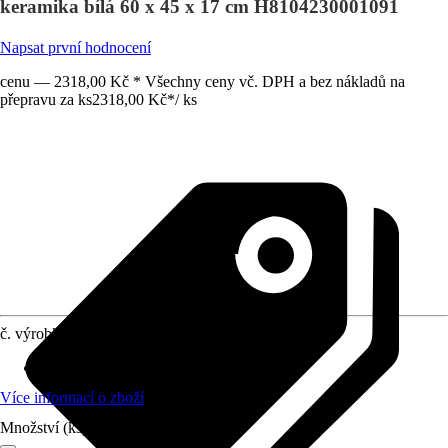
keramika bílá 60 x 45 x 17 cm H8104230001091
Napsat první hodnocení
cenu — 2318,00 Kč * Všechny ceny vč. DPH a bez nákladů na
přepravu za ks
2318,00 Kč
*
/
ks
č. výrobku
10621845
Materiál
:
Sanitární keramika
Více informací o zboží
Množství (ks)