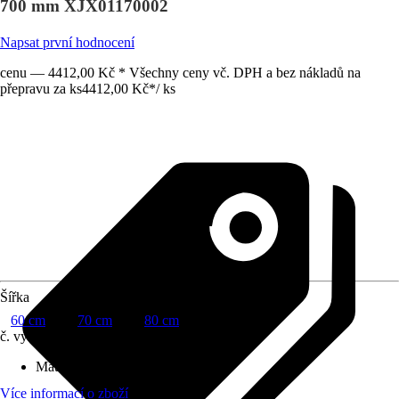
700 mm XJX01170002
Napsat první hodnocení
cenu — 4412,00 Kč * Všechny ceny vč. DPH a bez nákladů na
přepravu za ks
4412,00 Kč
*
/
ks
Šířka
60 cm
70 cm
80 cm
č. výrobku
12680087
Materiál
:
Keramika
Více informací o zboží