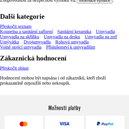
Zodpovědnost za bezpečnost výrobku viz
.
informace výrobce
Další kategorie
Přeskočit seznam
Koupelna a sanitární zařízení
Sanitární keramika
Umyvadla
Umyvadla na skříňku
Umyvadla na desku
Umyvadla na zeď
Umývátka
Dvojumyvadla
Rohová umyvadla
Volně stojící umyvadla
Příslušenství k umyvadlům
Zákaznická hodnocení
Přeskočit oblast
Hodnocení mohou být napsána i od zákazníků, kteří zboží
prokazatelně nepoužili nebo nekoupili.
Možnosti platby