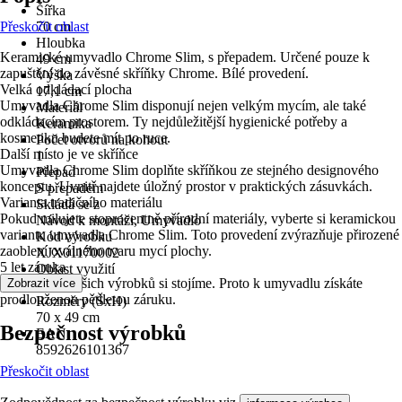
Šířka
Přeskočit oblast
70 cm
Hloubka
Keramické umyvadlo Chrome Slim, s přepadem. Určené pouze k
49 cm
zapuštění do závěsné skříňky Chrome. Bílé provedení.
Výška
Velká odkládací plocha
17,1 cm
Umyvadla Chrome Slim disponují nejen velkým mycím, ale také
Materiál
odkládacím prostorem. Ty nejdůležitější hygienické potřeby a
Keramika
kosmetiku budete mít po ruce.
Počet otvorů na kohout
Další místo je ve skříňce
1
Umyvadla Chrome Slim doplňte skříňkou ze stejného designového
Přepad
konceptu. Uvnitř najdete úložný prostor v praktických zásuvkách.
S přepadem
Varianta tradičního materiálu
Skládá se z
Pokud milujete stoprocentně přírodní materiály, vyberte si keramickou
Návod k montáži, Umyvadlo
variantu umyvadla Chrome Slim. Toto provedení zvýrazňuje přirozené
Kód výrobku
zaoblení oválného tvaru mycí plochy.
XJX01170002
5 let záruka
Oblast využití
Za kvalitou našich výrobků si stojíme. Proto k umyvadlu získáte
Zobrazit více
Interiér
prodlouženou pětiletou záruku.
Rozměry (ŠxH)
70 x 49 cm
Bezpečnost výrobků
EAN
8592626101367
Přeskočit oblast