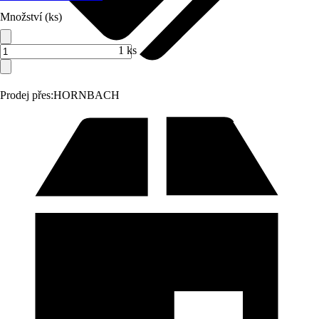
Množství (ks)
1 ks
Prodej přes:
HORNBACH