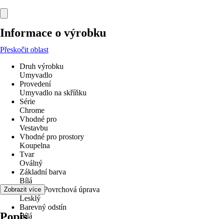
Informace o výrobku
Přeskočit oblast
Druh výrobku
Umyvadlo
Provedení
Umyvadlo na skříňku
Série
Chrome
Vhodné pro
Vestavbu
Vhodné pro prostory
Koupelna
Tvar
Oválný
Základní barva
Bílá
Povrch/Povrchová úprava
Zobrazit více
Lesklý
Barevný odstín
Popis
Bílá