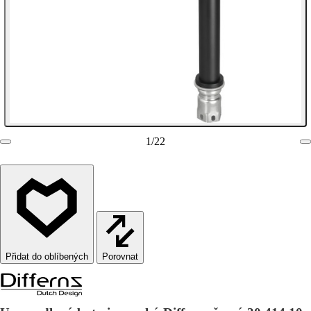
1
/
22
Porovnat