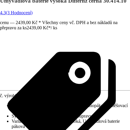
Umyvadlová baterie vysoká Differnz černá 30.414.10
4.3
(3 Hodnocení)
cenu — 2439,00 Kč * Všechny ceny vč. DPH a bez nákladů na
přepravu za ks
2439,00 Kč
*
/
ks
č. výrobku
10289628
Charakteristické znaky
:
Vysoký výtok, Jednopáková směšovací
baterie
Systém vypouštění
:
Bez odtokové soupravy
Varianta
:
Umyvadlová baterie vysoká, Umyvadlová baterie
páková