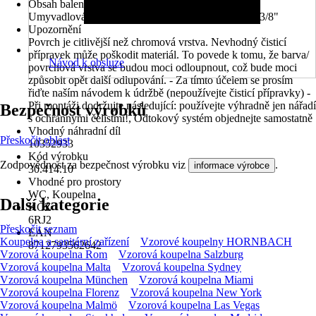
Obsah balení
Umyvadlová baterie, 2 flexibilní připojovací hadice 3/8"
Upozornění
Povrch je citlivější než chromová vrstva. Nevhodný čisticí
přípravek může poškodit materiál. To povede k tomu, že barva/
Návod k obsluze
povrchová vrstva se budou moci odloupnout, což bude moci
způsobit opět další odlupování. - Za tímto účelem se prosím
řiďte naším návodem k údržbě (nepoužívejte čisticí přípravky) -
Při montáži dodržujte následující: používejte výhradně jen nářadí
Bezpečnost výrobků
s ochrannými čelistmi!, Odtokový systém objednejte samostatně
Vhodný náhradní díl
Přeskočit oblast
10352933
Kód výrobku
Zodpovědnost za bezpečnost výrobku viz
.
informace výrobce
30.414.10
Vhodné pro prostory
WC, Koupelna
Další kategorie
KČZ
6RJ2
Přeskočit seznam
EAN
Koupelna a sanitární zařízení
Vzorové koupelny HORNBACH
8712793562642
Vzorová koupelna Rom
Vzorová koupelna Salzburg
Vzorová koupelna Malta
Vzorová koupelna Sydney
Vzorová koupelna München
Vzorová koupelna Miami
Vzorová koupelna Florenz
Vzorová koupelna New York
Vzorová koupelna Malmö
Vzorová koupelna Las Vegas