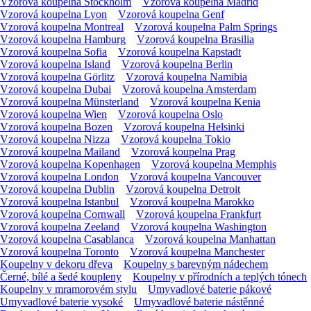
Vzorová koupelna Stockholm
Vzorová koupelna Madrid
Vzorová koupelna Lyon
Vzorová koupelna Genf
Vzorová koupelna Montreal
Vzorová koupelna Palm Springs
Vzorová koupelna Hamburg
Vzorová koupelna Brasilia
Vzorová koupelna Sofia
Vzorová koupelna Kapstadt
Vzorová koupelna Island
Vzorová koupelna Berlin
Vzorová koupelna Görlitz
Vzorová koupelna Namibia
Vzorová koupelna Dubai
Vzorová koupelna Amsterdam
Vzorová koupelna Münsterland
Vzorová koupelna Kenia
Vzorová koupelna Wien
Vzorová koupelna Oslo
Vzorová koupelna Bozen
Vzorová koupelna Helsinki
Vzorová koupelna Nizza
Vzorová koupelna Tokio
Vzorová koupelna Mailand
Vzorová koupelna Prag
Vzorová koupelna Kopenhagen
Vzorová koupelna Memphis
Vzorová koupelna London
Vzorová koupelna Vancouver
Vzorová koupelna Dublin
Vzorová koupelna Detroit
Vzorová koupelna Istanbul
Vzorová koupelna Marokko
Vzorová koupelna Cornwall
Vzorová koupelna Frankfurt
Vzorová koupelna Zeeland
Vzorová koupelna Washington
Vzorová koupelna Casablanca
Vzorová koupelna Manhattan
Vzorová koupelna Toronto
Vzorová koupelna Manchester
Koupelny v dekoru dřeva
Koupelny s barevným nádechem
Černé, bílé a šedé koupleny
Koupelny v přírodních a teplých tónech
Koupelny v mramorovém stylu
Umyvadlové baterie pákové
Umyvadlové baterie vysoké
Umyvadlové baterie nástěnné