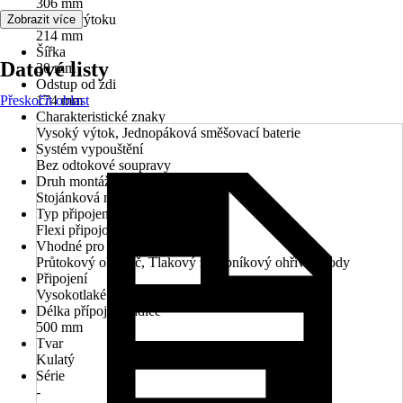
306 mm
Výška výtoku
Zobrazit více
214 mm
Šířka
Datové listy
30 mm
Odstup od zdi
Přeskočit oblast
174 mm
Charakteristické znaky
Vysoký výtok, Jednopáková směšovací baterie
Systém vypouštění
Bez odtokové soupravy
Druh montáže
Stojánková montáž
Typ připojení
Flexi připojovací hadice 3/8"
Vhodné pro
Průtokový ohřívač, Tlakový zásobníkový ohřívač vody
Připojení
Vysokotlaké - tlakové
Délka přípojné hadice
500 mm
Tvar
Kulatý
Série
-