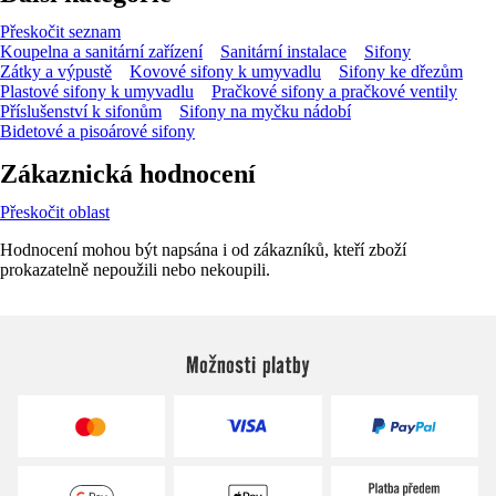
Přeskočit seznam
Koupelna a sanitární zařízení
Sanitární instalace
Sifony
Zátky a výpustě
Kovové sifony k umyvadlu
Sifony ke dřezům
Plastové sifony k umyvadlu
Pračkové sifony a pračkové ventily
Příslušenství k sifonům
Sifony na myčku nádobí
Bidetové a pisoárové sifony
Zákaznická hodnocení
Přeskočit oblast
Hodnocení mohou být napsána i od zákazníků, kteří zboží
prokazatelně nepoužili nebo nekoupili.
Možnosti platby