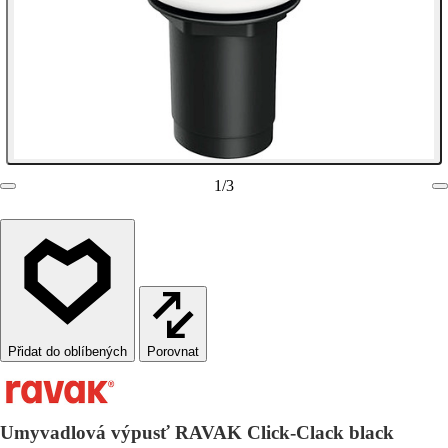
1
/
3
Porovnat
Umyvadlová výpusť RAVAK Click-Clack black