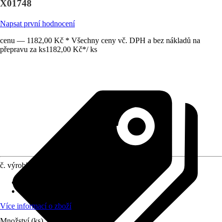
X01748
Napsat první hodnocení
cenu — 1182,00 Kč * Všechny ceny vč. DPH a bez nákladů na
přepravu za ks
1182,00 Kč
*
/
ks
č. výrobku
10555074
Materiál
:
Kov
Vhodné pro
:
Umyvadlo s přepadem
Více informací o zboží
Množství (ks)