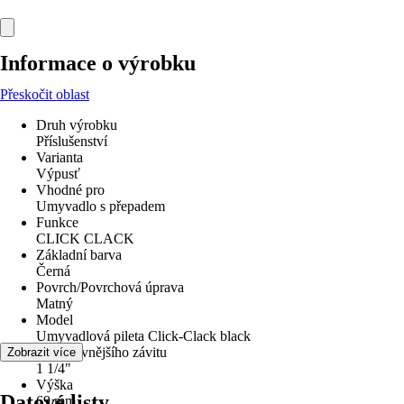
Informace o výrobku
Přeskočit oblast
Druh výrobku
Příslušenství
Varianta
Výpusť
Vhodné pro
Umyvadlo s přepadem
Funkce
CLICK CLACK
Základní barva
Černá
Povrch/Povrchová úprava
Matný
Model
Umyvadlová pileta Click-Clack black
Průměr vnějšího závitu
Zobrazit více
1 1/4"
Výška
Datové listy
69 mm