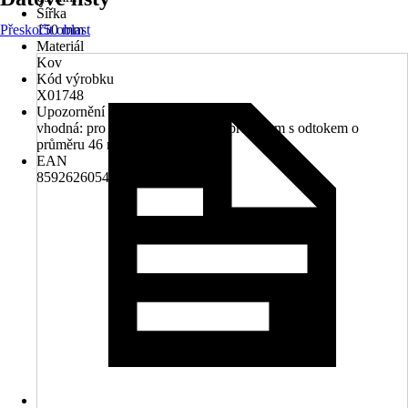
Šířka
Přeskočit oblast
150 mm
Materiál
Kov
Kód výrobku
X01748
Upozornění
vhodná: pro všechna umyvadla s přepadem s odtokem o
průměru 46 mm a závitem G 5/4“
EAN
8592626054885