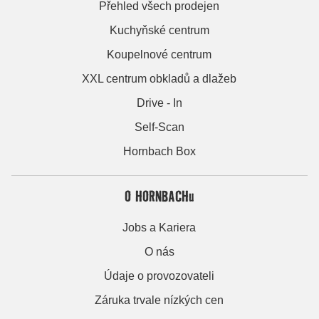
Přehled všech prodejen
Kuchyňské centrum
Koupelnové centrum
XXL centrum obkladů a dlažeb
Drive - In
Self-Scan
Hornbach Box
O HORNBACHu
Jobs a Kariera
O nás
Údaje o provozovateli
Záruka trvale nízkých cen