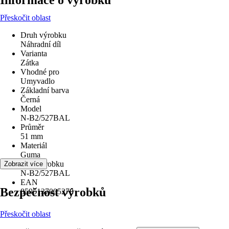
Informace o výrobku
Přeskočit oblast
Druh výrobku
Náhradní díl
Varianta
Zátka
Vhodné pro
Umyvadlo
Základní barva
Černá
Model
N-B2/527BAL
Průměr
51 mm
Materiál
Guma
Kód výrobku
Zobrazit více
N-B2/527BAL
EAN
Bezpečnost výrobků
8595137005278
Přeskočit oblast