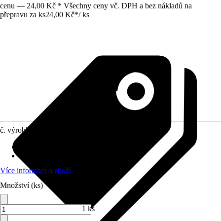
cenu — 24,00 Kč * Všechny ceny vč. DPH a bez nákladů na
přepravu za ks
24,00 Kč
*
/
ks
č. výrobku
8463685
Materiál
:
Guma
Vhodné pro
:
Umyvadlo
Více informací o zboží
Množství (ks)
1 ks