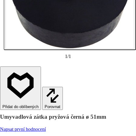
1
/
1
Porovnat
Umyvadlová zátka pryžová černá ø 51mm
Napsat první hodnocení