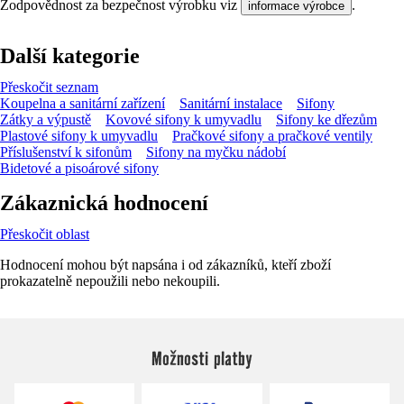
Zodpovědnost za bezpečnost výrobku viz
.
informace výrobce
Další kategorie
Přeskočit seznam
Koupelna a sanitární zařízení
Sanitární instalace
Sifony
Zátky a výpustě
Kovové sifony k umyvadlu
Sifony ke dřezům
Plastové sifony k umyvadlu
Pračkové sifony a pračkové ventily
Příslušenství k sifonům
Sifony na myčku nádobí
Bidetové a pisoárové sifony
Zákaznická hodnocení
Přeskočit oblast
Hodnocení mohou být napsána i od zákazníků, kteří zboží
prokazatelně nepoužili nebo nekoupili.
Možnosti platby