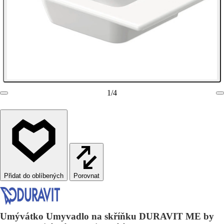
1
/
4
Porovnat
Umývátko Umyvadlo na skříňku DURAVIT ME by