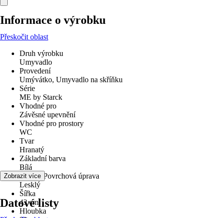
Informace o výrobku
Přeskočit oblast
Druh výrobku
Umyvadlo
Provedení
Umývátko, Umyvadlo na skříňku
Série
ME by Starck
Vhodné pro
Závěsné upevnění
Vhodné pro prostory
WC
Tvar
Hranatý
Základní barva
Bílá
Povrch/Povrchová úprava
Zobrazit více
Lesklý
Šířka
Datové listy
43 cm
Hloubka