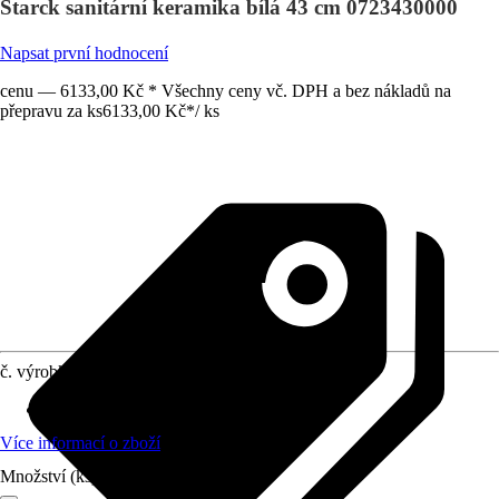
Starck sanitární keramika bílá 43 cm 0723430000
Napsat první hodnocení
cenu — 6133,00 Kč * Všechny ceny vč. DPH a bez nákladů na
přepravu za ks
6133,00 Kč
*
/
ks
č. výrobku
10557506
Materiál
:
Sanitární keramika
Více informací o zboží
Množství (ks)