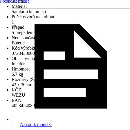
Přeskočit oblast
30 cm
Materiál
Sanitární keramika
Počet otvorů na kohout
1
Přepad
S přepadem
Není součástí balení
Baterie
Kód výrobku
0723430000
Oblast využití
Interiér
Hmotnost
6,7 kg
Rozměry (ŠxH)
43 x 30 cm
KČZ
WEZU
EAN
4053424089461
Návod k montáži