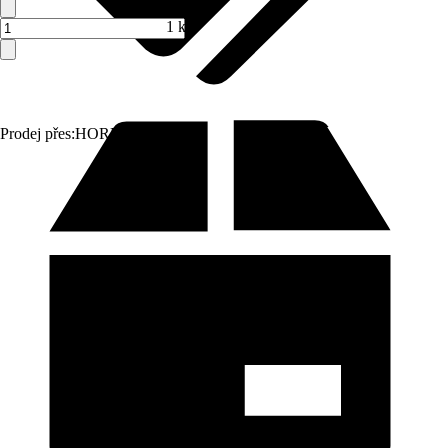
1 ks
Prodej přes:
HORNBACH