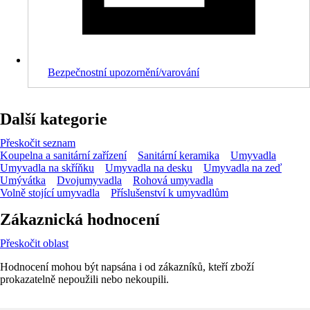
Bezpečnostní upozornění/varování
Další kategorie
Přeskočit seznam
Koupelna a sanitární zařízení
Sanitární keramika
Umyvadla
Umyvadla na skříňku
Umyvadla na desku
Umyvadla na zeď
Umývátka
Dvojumyvadla
Rohová umyvadla
Volně stojící umyvadla
Příslušenství k umyvadlům
Zákaznická hodnocení
Přeskočit oblast
Hodnocení mohou být napsána i od zákazníků, kteří zboží
prokazatelně nepoužili nebo nekoupili.