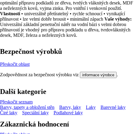
optimální přípravu podkladů ze dřeva, tvrdých vláknitých desek, MDF
a neželezných kovů, vyjma zinku. Pro vnitřní i venkovní použití.
Vlastnosti
• univerzálně přetíratelný • rychle schnoucí • vynikající
přilnavost • lze velmi dobře brousit • minimální zápach
Vaše výhody:
Univerzální základní penetrační nátěr na vodní bázi s velmi dobrou
přilnavostí je vhodný pro přípravu podkladu u dřeva, tvrdovláknitých
desek, MDF, železa a neželezných kovů.
Bezpečnost výrobků
Přeskočit oblast
Zodpovědnost za bezpečnost výrobku viz
.
informace výrobce
Další kategorie
Přeskočit seznam
Barvy, tapety a obložení stěn
Barvy, laky
Laky
Barevné laky
Čiré laky
Speciální laky
Podlahové laky
Zákaznická hodnocení