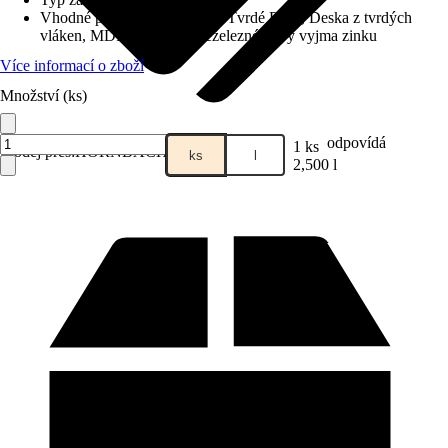
Vhodné pro podklad
:
Dřevo, Tvrdé PVC, Deska z tvrdých
vláken, MDF, Železné a neželezné kovy vyjma zinku
Více informací o zboží
Množství (ks)
odpovídá
1 ks
Prodej přes:
HORNBACH
ks
l
2,500 l