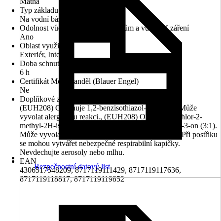
Matná
Typ základu
Na vodní bázi
Odolnost vůči povětrnostním vlivům a vůči UV záření
Ano
Oblast využití
Exteriér, Interiér
Doba schnutí cca
6 h
Certifikát Modrý anděl (Blauer Engel)
Ne
Doplňkové znaky nebezpečnosti (věty EUH)
(EUH208) Obsahuje 1,2-benzisothiazol-3(2H)-on. Může
vyvolat alergickou reakci., (EUH208) Obsahuje 5-chlor-2-
methyl-2H-isothiazol-3-on a 2-methyl-2H-isothiazol-3-on (3:1).
Může vyvolat alergickou reakci., (EUH211) Pozor! Při postřiku
se mohou vytvářet nebezpečné respirabilní kapičky.
Nevdechujte aerosoly nebo mlhu.
EAN
Bezpečnostní datový list
4306517548209, 8717119111429, 8717119117636,
8717119118817, 8717119119852