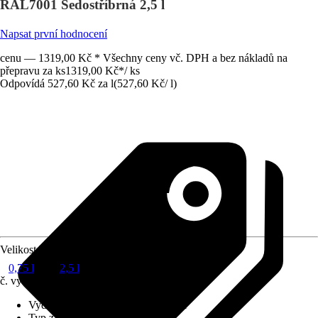
RAL7001 Šedostříbrná 2,5 l
Napsat první hodnocení
cenu — 1319,00 Kč * Všechny ceny vč. DPH a bez nákladů na
přepravu za ks
1319,00 Kč
*
/
ks
Odpovídá 527,60 Kč za l
(
527,60 Kč
/
l
)
Velikost balení
0,75 l
2,5 l
č. výrobku
10447508
Vydatnost při jednom nátěru
:
8 m²/l
Typ základu
:
Na vodní bázi