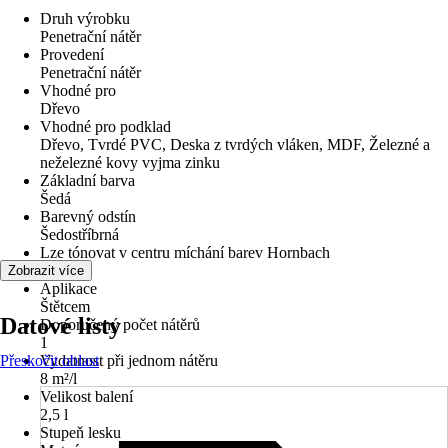
Druh výrobku
Penetrační nátěr
Provedení
Penetrační nátěr
Vhodné pro
Dřevo
Vhodné pro podklad
Dřevo, Tvrdé PVC, Deska z tvrdých vláken, MDF, Železné a
neželezné kovy vyjma zinku
Základní barva
Šedá
Barevný odstín
Šedostříbrná
Lze tónovat v centru míchání barev Hornbach
Ne
Zobrazit více
Aplikace
Štětcem
Datové listy
Doporučený počet nátěrů
1
Přeskočit oblast
Vydatnost při jednom nátěru
8 m²/l
Velikost balení
2,5 l
Stupeň lesku