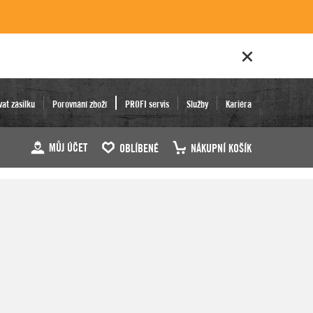
vat zásilku
Porovnání zboží
PROFI servis
Služby
Kariéra
MŮJ ÚČET
OBLÍBENÉ
NÁKUPNÍ KOŠÍK