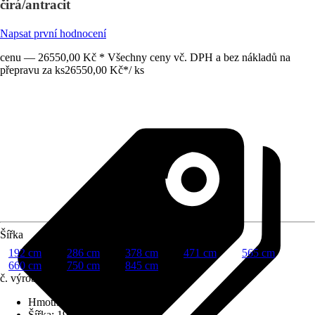
čirá/antracit
Napsat první hodnocení
cenu — 26550,00 Kč * Všechny ceny vč. DPH a bez nákladů na
přepravu za ks
26550,00 Kč
*
/
ks
Šířka
192 cm
286 cm
378 cm
471 cm
565 cm
660 cm
750 cm
845 cm
č. výrobku
10709389
Hmotnost
:
44 kg
Šířka
:
192 cm