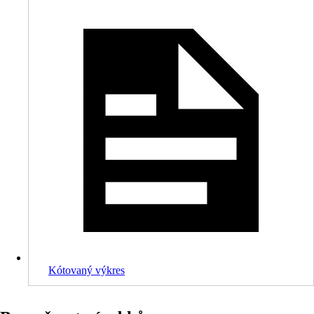
Kótovaný výkres