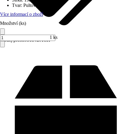
Tvar
:
Pultová střecha
Více informací o zboží
Množství (ks)
1 ks
Prodej přes:
HORNBACH