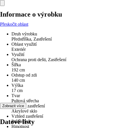
Informace o výrobku
Přeskočit oblast
Druh výrobku
Předstříška, Zastřešení
Oblast využití
Exteriér
Využití
Ochrana proti dešti, Zastřešení
Šířka
192 cm
Odstup od zdi
140 cm
Výška
17 cm
Tvar
Pultová střecha
Materiál zastřešení
Zobrazit více
Akrylové sklo
Vzhled zastřešení
Datové listy
Průhledná
Hmotnost