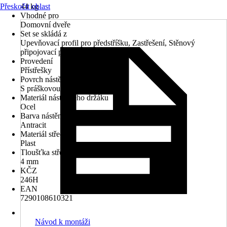
Přeskočit oblast
44 kg
Vhodné pro
Domovní dveře
Set se skládá z
Upevňovací profil pro předstříšku, Zastřešení, Stěnový
připojovací profil
Provedení
Přístřešky
Povrch nástěnného držáku
S práškovou úpravou
Materiál nástěnného držáku
Ocel
Barva nástěnného držáku
Antracit
Materiál střechy
Plast
Tloušťka střechy
4 mm
KČZ
246H
EAN
7290108610321
Návod k montáži