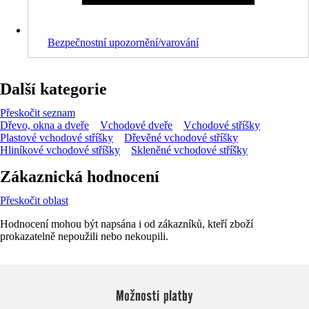
Bezpečnostní upozornění/varování
Další kategorie
Přeskočit seznam
Dřevo, okna a dveře
Vchodové dveře
Vchodové stříšky
Plastové vchodové stříšky
Dřevěné vchodové stříšky
Hliníkové vchodové stříšky
Skleněné vchodové stříšky
Zákaznická hodnocení
Přeskočit oblast
Hodnocení mohou být napsána i od zákazníků, kteří zboží
prokazatelně nepoužili nebo nekoupili.
Možnosti platby