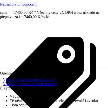
Napsat první hodnocení
cenu — 17460,00 Kč * Všechny ceny vč. DPH a bez nákladů na
přepravu za ks
17460,00 Kč
*
/
ks
Orientace
Vlevo (otevírá se směrem dovnitř)
Vpravo (otevírá se směrem dovnitř)
č. výrobku
10722105
Výplň
:
Polystyren
Těsnění
:
Natloukací těsnění po celé délce zevnitř i zvenku
Třída odolnosti
:
Žádné