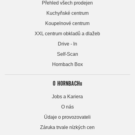
Přehled všech prodejen
Kuchyňské centrum
Koupelnové centrum
XXL centrum obkladů a dlažeb
Drive - In
Self-Scan
Hornbach Box
O HORNBACHu
Jobs a Kariera
O nás
Údaje o provozovateli
Záruka trvale nízkých cen