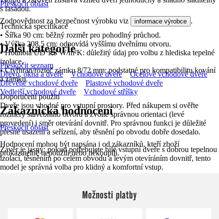
Přeskočit oblast
s fasádou.
Zodpovědnost za bezpečnost výrobku viz
.
informace výrobce
Technická specifikace
• Šířka 90 cm: běžný rozměr pro pohodlný průchod.
• Výška 208,5 cm: odpovídá vyššímu dveřnímu otvoru.
Další kategorie
• Hodnota UD 1,3 W/m²K: důležitý údaj pro volbu z hlediska tepelné
izolace.
Přeskočit seznam
• Čtyřhran/rozteč zámku 8/72 mm: podstatné pro kompatibilitu kování
Dřevo, okna a dveře
Vchodové dveře
Ocelové vchodové dveře
a zámku.
Dřevěné vchodové dveře
Plastové vchodové dveře
Vedlejší vchodové dveře
Vchodové stříšky
Doporučení použití
Dveře jsou vhodné pro vstupní prostory. Před nákupem si ověřte
Zákaznická hodnocení
rozměry stavebního otvoru a zvolte správnou orientaci (levé
provedení) i směr otevírání dovnitř. Pro správnou funkci je důležité
Přeskočit oblast
přesné usazení a seřízení, aby těsnění po obvodu dobře dosedalo.
Hodnocení mohou být napsána i od zákazníků, kteří zboží
Závěr je jasný: pokud potřebujete bílé vstupní dveře s dobrou tepelnou
prokazatelně nepoužili nebo nekoupili.
izolací, těsněním po celém obvodu a levým otevíráním dovnitř, tento
model je správná volba pro klidný a komfortní vstup.
Možnosti platby