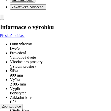
Zákaznická hodnocení
Informace o výrobku
Přeskočit oblast
Druh výrobku
Dveře
Provedení
Vchodové dveře
Vhodné pro prostory
Vstupní prostory
Šířka
900 mm
Výška
2 085 mm
Výplň
Polystyren
Základní barva
Bílá
Materiál
Zobrazit více
Hliník, Kov