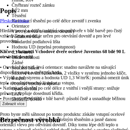
Čtyřhran/ rozteč zámku
Popis
8/72 mm
Těsnění
Přeskočit oblast
Natloukací těsnění po celé délce zevnitř i zvenku
Orientace
Hledáte pevné a dobře izolující vstupní dveře v bílé barvě pro čistý
Vlevo (otevírá se směrem dovnitř)
vzhled. Tento model je určen pro otevírání dovnitř a pro levé
Podlahová lišta
provedení.
Standardní podlahová lišta
Hodnota UD (tepelná prostupnost)
Klíčové vlastnosti Vchodové dveře ocelové Juventus 68 bílé 90 L
1,3 W/m²K
otevírání dovnitř
Třída odolnosti
Žádné
• Otevírání dovnitř, levá orientace: snadno navážete na stávající
Součástí balení
dispozici vstupu a směr průchodu.
Štítkové kování Klika/klika, 2 vložky v systému jednoho klíče,
• Výplň z polystyrenu a hodnota UD 1,3 W/m²K: pomáhá omezit únik
těsnění
tepla a zvyšuje tepelný komfort u vstupu.
Povrch/Povrchová úprava
• Natloukací těsnění po celé délce z vnitřní i vnější strany: snižuje
Opatřeno fólií
průvan a zlepšuje dosednutí křídla.
EAN
• Povrch opatřený fólií v bílé barvě: působí čistě a usnadňuje běžnou
5905172768480
údržbu.
Zobrazit více
Proto byste měli sáhnout po tomto produktu: získáte vstupní ocelové
Bezpečnost výrobků
dveře s izolovanou výplní, celoplošným těsněním a jasně danou
orientací vlevo pro otevírání dovnitř. Díky tomu lépe drží teplo u
vstupu a zároveň zůstává vzhled dveří jednoduchý a snadno sladitelný