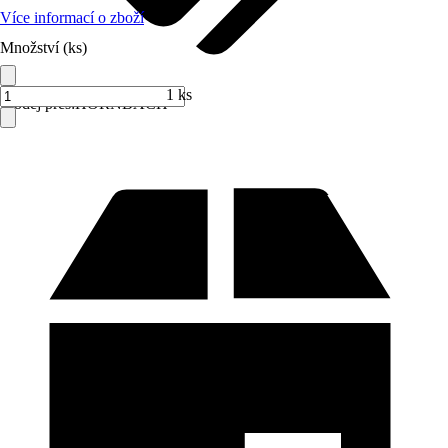
Více informací o zboží
Množství (ks)
1 ks
Prodej přes:
HORNBACH