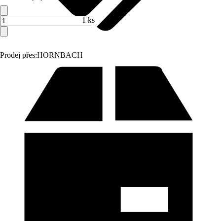
1 ks
Prodej přes:
HORNBACH