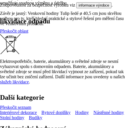
umožňuje snadnou výměnu a údržbu.
Zodpovědnost za bezpečnost výrobku viz
.
informace výrobce
Závěr je jasný: Venkovní hodiny Tulip šedé ø 40,5 cm jsou skvělou
volbou pro ty, kteří hledají praktické a stylové řešení pro měření času
likvidace odpadu
ve venkovním prostředí.
Přeskočit oblast
Elektrospotřebiče, baterie, akumulátory a světelné zdroje se nesmí
vyhazovat spolu s domovním odpadem. Baterie, akumulátory a
světelné zdroje se musí před likvidací vyjmout ze zařízení, pokud tak
lze učinit bez zničení zařízení. Další informace jsou uvedeny u našich
služeb likvidace
.
Další kategorie
Přeskočit seznam
Interiérové dekorace
Bytové doplňky
Hodiny
Nástěnné hodiny
Stolní hodiny
Budíky