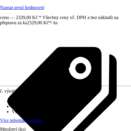
Napsat první hodnocení
cenu — 2329,00 Kč * Všechny ceny vč. DPH a bez nákladů na
přepravu za ks
2329,00 Kč
*
/
ks
č. výrobku
10452565
Materiál
:
Kov
Tichý chod
:
Ne
Včetně baterií
:
Ne
Více informací o zboží
Množství (ks)