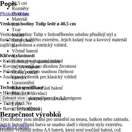
Popis
40,5 cm
Rozměry
Přeskočit oblast
Ø 40 cm
Materiál
Venkovní hodiny Tulip šedé ø 40,5 cm
Kov
Tvar
Venkovní hodiny Tulip v šedostříbrném odstínu přinášejí styl a
Kulatý
funkčnost do každého exteriéru. Jejich kulatý tvar a kovový materiál
Tichý chod
zajišťují odolnost a estetický vzhled.
Ne
Včetně baterií
Klíčové vlastnosti
Ne
• Kulatý tvar pro elegantní vzhled
Potřebný typ akumulátoru
• Kovový materiál pro dlouhou životnost
1x AA mignon
• Průměr 40,5 cm pro snadnou čitelnost
Oblast použití
• Analogový ciferník pro klasický vzhled
Exteriér
Upozornění
Technická specifikace
Baterie není součástí balení
• Hloubka: 5 cm
Pokyny k likvidaci
• Potřebný typ akumulátoru: 1x AA mignon
Zobrazit více
Řiďte se pokyny pro likvidaci
• Tichý chod: Ne
EAN
• Barva: Šedostříbrná
8717713028901
Bezpečnost výrobků
Tyto hodiny jsou ideální pro umístění na terasu, balkon nebo zahradu.
Jejich šedostříbrná barva se snadno sladí s různými styly exteriéru.
Přeskočit oblast
Hodiny vyžadují jednu AA baterii, která není součástí balení, což