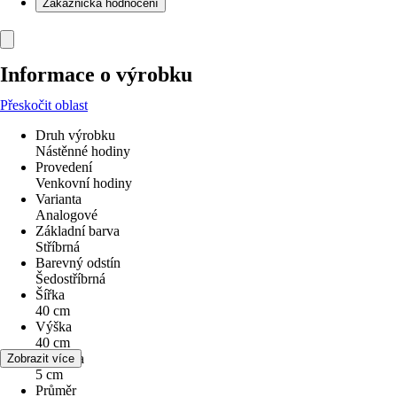
Zákaznická hodnocení
Informace o výrobku
Přeskočit oblast
Druh výrobku
Nástěnné hodiny
Provedení
Venkovní hodiny
Varianta
Analogové
Základní barva
Stříbrná
Barevný odstín
Šedostříbrná
Šířka
40 cm
Výška
40 cm
Hloubka
Zobrazit více
5 cm
Průměr