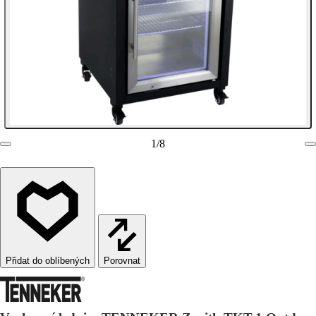
1
/
8
Porovnat