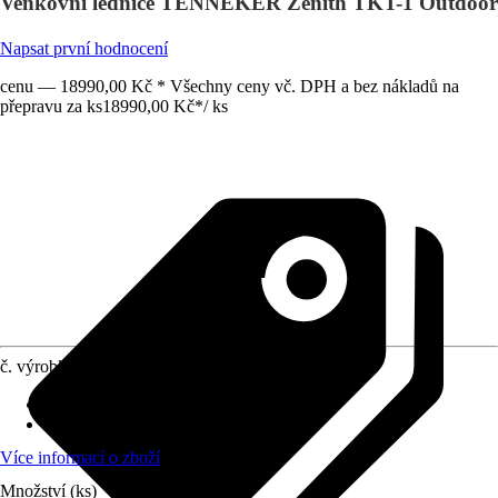
Venkovní lednice TENNEKER Zenith TKT-1 Outdoor
Napsat první hodnocení
cenu — 18990,00 Kč * Všechny ceny vč. DPH a bez nákladů na
přepravu za ks
18990,00 Kč
*
/
ks
č. výrobku
12231842
Materiál
:
Nerezová ocel
Provedení
:
Grilovací držák
Více informací o zboží
Množství (ks)