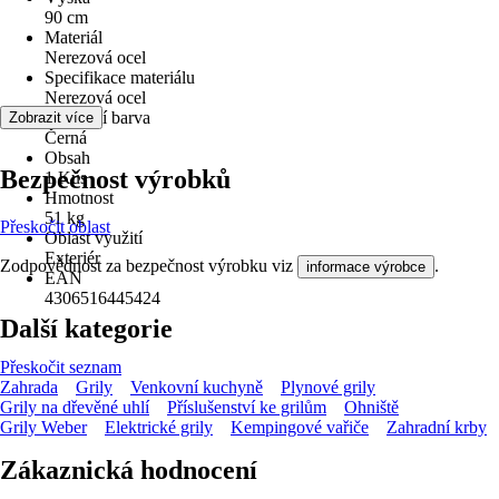
90 cm
Materiál
Nerezová ocel
Specifikace materiálu
Nerezová ocel
Základní barva
Zobrazit více
Černá
Obsah
Bezpečnost výrobků
1 Kus
Hmotnost
51 kg
Přeskočit oblast
Oblast využití
Exteriér
Zodpovědnost za bezpečnost výrobku viz
.
informace výrobce
EAN
4306516445424
Další kategorie
Přeskočit seznam
Zahrada
Grily
Venkovní kuchyně
Plynové grily
Grily na dřevěné uhlí
Příslušenství ke grilům
Ohniště
Grily Weber
Elektrické grily
Kempingové vařiče
Zahradní krby
Zákaznická hodnocení