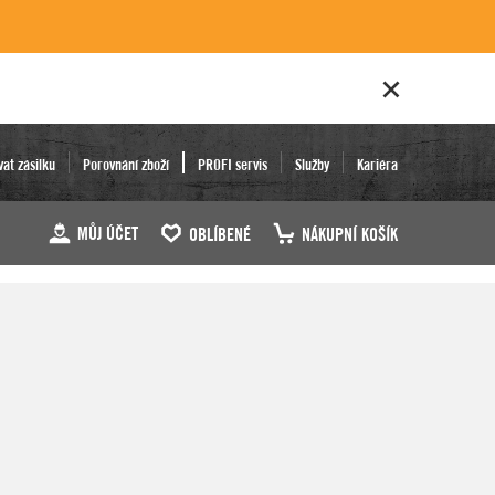
vat zásilku
Porovnání zboží
PROFI servis
Služby
Kariéra
MŮJ ÚČET
OBLÍBENÉ
NÁKUPNÍ KOŠÍK