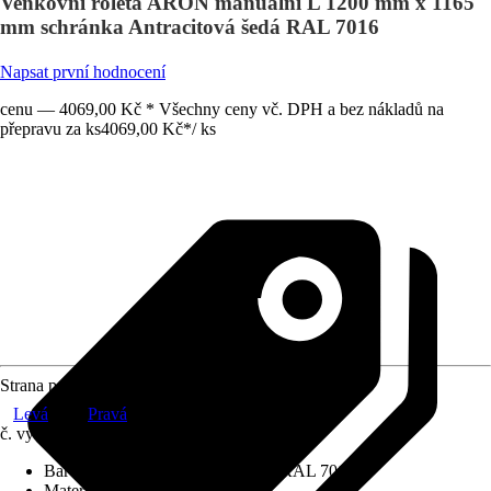
Venkovní roleta ARON manuální L 1200 mm x 1165
mm schránka Antracitová šedá RAL 7016
Napsat první hodnocení
cenu — 4069,00 Kč * Všechny ceny vč. DPH a bez nákladů na
přepravu za ks
4069,00 Kč
*
/
ks
Strana pohonu
Levá
Pravá
č. výrobku
12581015
Barva schránky
:
Antracitová šedá RAL 7016
Materiál závěsu
:
Hliník