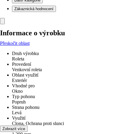
Další kategorie
Zákaznická hodnocení
Informace o výrobku
Přeskočit oblast
Druh výrobku
Roleta
Provedení
Venkovní roleta
Oblast využití
Exteriér
Vhodné pro
Okno
Typ pohonu
Popruh
Strana pohonu
Levá
Využití
Clona, Ochrana proti slunci
Šířka
Zobrazit více