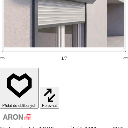
1
/
7
Porovnat