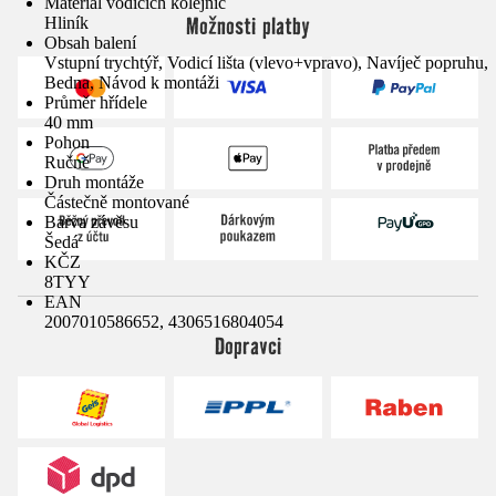
Materiál vodicích kolejnic
Možnosti platby
Hliník
Obsah balení
Vstupní trychtýř, Vodicí lišta (vlevo+vpravo), Navíječ popruhu,
Bedna, Návod k montáži
Průměr hřídele
40 mm
Pohon
Ručně
Druh montáže
Částečně montované
Barva závěsu
Šedá
KČZ
8TYY
EAN
2007010586652, 4306516804054
Dopravci