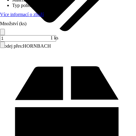
Typ pohonu
:
Popruh
Více informací o zboží
Množství (ks)
1 ks
Prodej přes:
HORNBACH