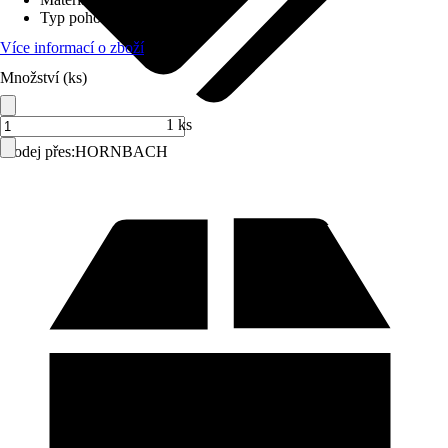
Typ pohonu
:
Popruh
Více informací o zboží
Množství (ks)
1 ks
Prodej přes:
HORNBACH