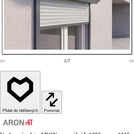
1
/
7
Porovnat