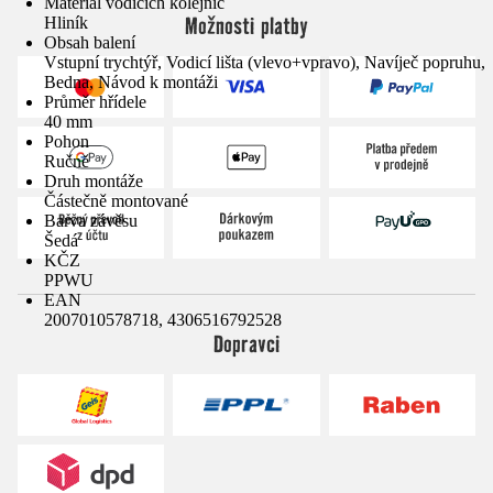
Materiál vodicích kolejnic
Možnosti platby
Hliník
Obsah balení
Vstupní trychtýř, Vodicí lišta (vlevo+vpravo), Navíječ popruhu,
Bedna, Návod k montáži
Průměr hřídele
40 mm
Pohon
Ručně
Druh montáže
Částečně montované
Barva závěsu
Šedá
KČZ
PPWU
EAN
2007010578718, 4306516792528
Dopravci