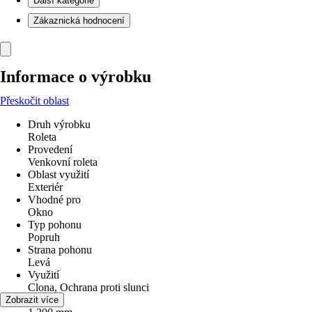
Další kategorie
Zákaznická hodnocení
Informace o výrobku
Přeskočit oblast
Druh výrobku
Roleta
Provedení
Venkovní roleta
Oblast využití
Exteriér
Vhodné pro
Okno
Typ pohonu
Popruh
Strana pohonu
Levá
Využití
Clona, Ochrana proti slunci
Šířka
Zobrazit více