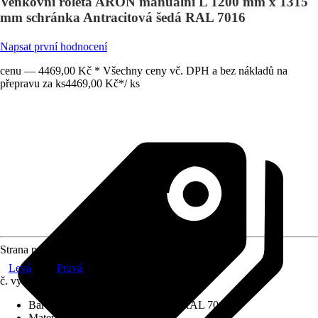
Venkovní roleta ARON manuální L 1200 mm x 1315
mm schránka Antracitová šedá RAL 7016
Napsat první hodnocení
cenu — 4469,00 Kč * Všechny ceny vč. DPH a bez nákladů na
přepravu za ks
4469,00 Kč
*
/
ks
Strana pohonu
Levá
Pravá
č. výrobku
12579862
Barva schránky
:
Antracitová šedá RAL 7016
Materiál závěsu
:
Hliník