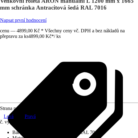
Venkovní roleta ARON manuální L 1200 mm x 1665
mm schránka Antracitová šedá RAL 7016
Napsat první hodnocení
cenu — 4899,00 Kč * Všechny ceny vč. DPH a bez nákladů na
přepravu za ks
4899,00 Kč
*
/
ks
Strana pohonu
Levá
Pravá
č. výrobku
12579576
Barva schránky
:
Antracitová šedá RAL 7016
Materiál závěsu
:
Hliník