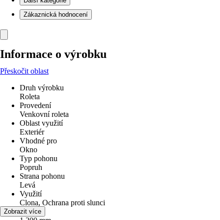
Další kategorie
Zákaznická hodnocení
Informace o výrobku
Přeskočit oblast
Druh výrobku
Roleta
Provedení
Venkovní roleta
Oblast využití
Exteriér
Vhodné pro
Okno
Typ pohonu
Popruh
Strana pohonu
Levá
Využití
Clona, Ochrana proti slunci
Šířka
Zobrazit více