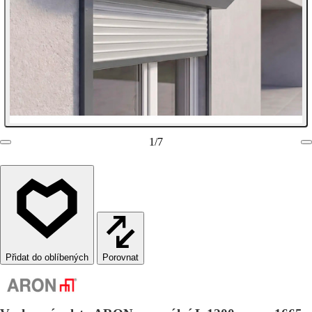
1
/
7
Porovnat