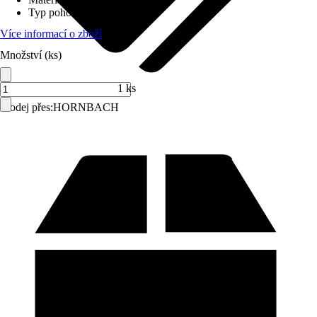
Typ pohonu
:
Popruh
Více informací o zboží
Množství (ks)
1 ks
Prodej přes:
HORNBACH