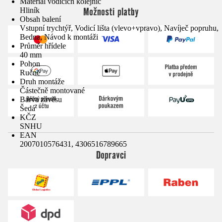
Materiál vodicích kolejnic
Možnosti platby
Hliník
Obsah balení
Vstupní trychtýř, Vodicí lišta (vlevo+vpravo), Navíječ popruhu,
Bedna, Návod k montáži
Průměr hřídele
40 mm
Pohon
Ručně
Druh montáže
Částečně montované
Barva závěsu
Šedá
KČZ
SNHU
EAN
2007010576431, 4306516789665
Dopravci