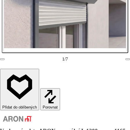
1
/
7
Porovnat