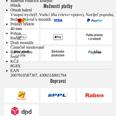
Materiál vodicích kolejnic
Možnosti platby
Hliník
Obsah balení
Vstupní trychtýř, Vodicí lišta (vlevo+vpravo), Navíječ popruhu,
Bedna, Návod k montáži
Průměr hřídele
40 mm
Pohon
Ručně
Druh montáže
Částečně montované
Barva závěsu
Šedá
KČZ
8G8X
EAN
2007010587307, 4306516801794
Dopravci