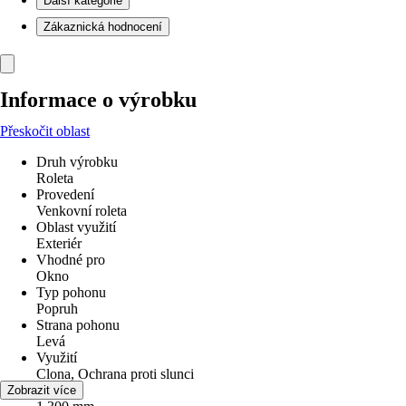
Další kategorie
Zákaznická hodnocení
Informace o výrobku
Přeskočit oblast
Druh výrobku
Roleta
Provedení
Venkovní roleta
Oblast využití
Exteriér
Vhodné pro
Okno
Typ pohonu
Popruh
Strana pohonu
Levá
Využití
Clona, Ochrana proti slunci
Šířka
Zobrazit více