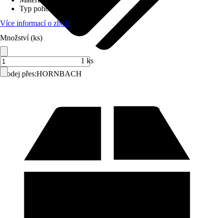
Typ pohonu
:
Popruh
Více informací o zboží
Množství (ks)
1 ks
Prodej přes:
HORNBACH