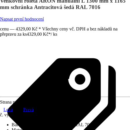
Venkovní roleta ARON manuální L 1300 mm x 1165
mm schránka Antracitová šedá RAL 7016
Napsat první hodnocení
cenu — 4329,00 Kč * Všechny ceny vč. DPH a bez nákladů na
přepravu za ks
4329,00 Kč
*
/
ks
Strana pohonu
Levá
Pravá
č. výrobku
12580789
Barva schránky
:
Antracitová šedá RAL 7016
Materiál závěsu
:
Hliník