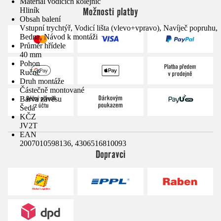
Materiál vodicích kolejnic
Možnosti platby
Hliník
Obsah balení
Vstupní trychtýř, Vodicí lišta (vlevo+vpravo), Navíječ popruhu,
Bedna, Návod k montáži
Průměr hřídele
40 mm
Pohon
Ručně
Druh montáže
Částečně montované
Barva závěsu
Šedá
KČZ
JV2T
EAN
2007010598136, 4306516810093
Dopravci