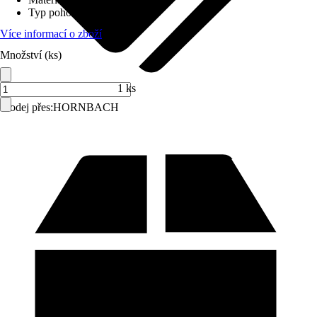
Typ pohonu
:
Popruh
Více informací o zboží
Množství (ks)
1 ks
Prodej přes:
HORNBACH