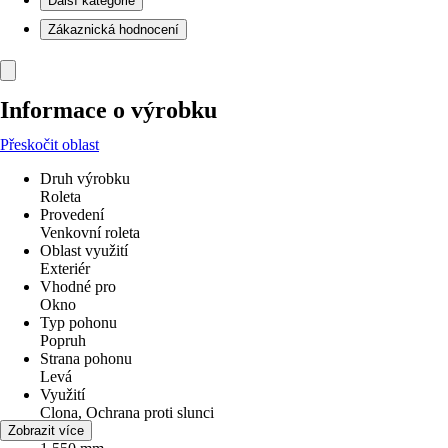
Další kategorie
Zákaznická hodnocení
Informace o výrobku
Přeskočit oblast
Druh výrobku
Roleta
Provedení
Venkovní roleta
Oblast využití
Exteriér
Vhodné pro
Okno
Typ pohonu
Popruh
Strana pohonu
Levá
Využití
Clona, Ochrana proti slunci
Šířka
Zobrazit více