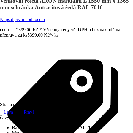
Venkovní roleta ARON manuální L 1550 mm x 1365
mm schránka Antracitová šedá RAL 7016
Napsat první hodnocení
cenu — 5399,00 Kč * Všechny ceny vč. DPH a bez nákladů na
přepravu za ks
5399,00 Kč
*
/
ks
Strana pohonu
Levá
Pravá
č. výrobku
12581619
Barva schránky
:
Antracitová šedá RAL 7016
Materiál závěsu
:
Hliník