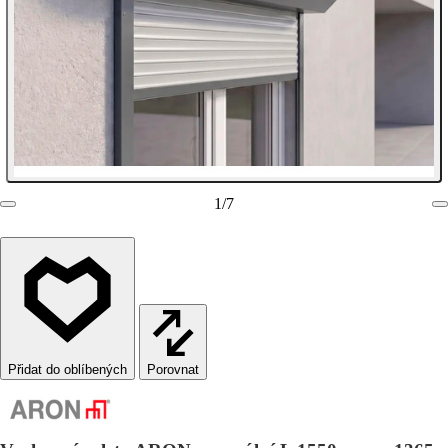
1
/
7
Porovnat