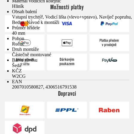
Materiál vodicích kolejnic
Možnosti platby
Hliník
Obsah balení
Vstupní trychtýř, Vodicí lišta (vlevo+vpravo), Navíječ popruhu,
Bedna, Návod k montáži
Průměr hřídele
40 mm
Pohon
Ručně
Druh montáže
Částečně montované
Barva závěsu
Šedá
KČZ
W2CG
EAN
2007010580827, 4306516791538
Dopravci