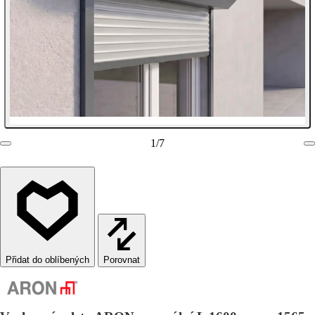
1
/
7
Porovnat