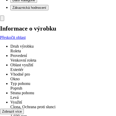
Další kategorie
Zákaznická hodnocení
Informace o výrobku
Přeskočit oblast
Druh výrobku
Roleta
Provedení
Venkovní roleta
Oblast využití
Exteriér
Vhodné pro
Okno
Typ pohonu
Popruh
Strana pohonu
Levá
Využití
Clona, Ochrana proti slunci
Šířka
Zobrazit více