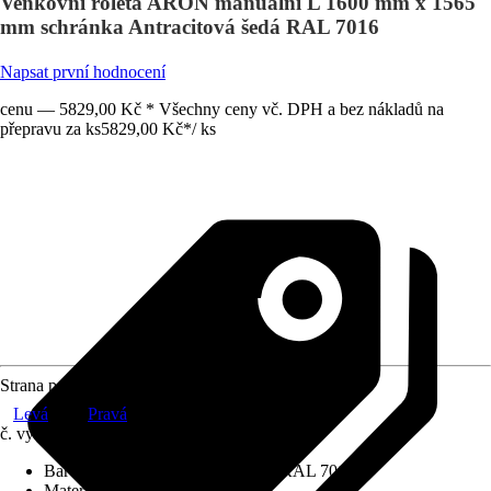
Venkovní roleta ARON manuální L 1600 mm x 1565
mm schránka Antracitová šedá RAL 7016
Napsat první hodnocení
cenu — 5829,00 Kč * Všechny ceny vč. DPH a bez nákladů na
přepravu za ks
5829,00 Kč
*
/
ks
Strana pohonu
Levá
Pravá
č. výrobku
12579763
Barva schránky
:
Antracitová šedá RAL 7016
Materiál závěsu
:
Hliník