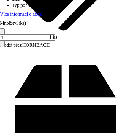
Typ pohonu
:
Popruh
Více informací o zboží
Množství (ks)
1 ks
Prodej přes:
HORNBACH