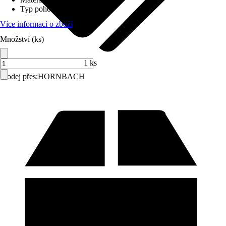
Typ pohonu
:
Popruh
Více informací o zboží
Množství (ks)
1 ks
Prodej přes:
HORNBACH