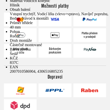
Materiál vodicích kolejnic
Možnosti platby
Hliník
Obsah balení
Vstupní trychtýř, Vodicí lišta (vlevo+vpravo), Navíječ popruhu,
Bedna, Návod k montáži
Průměr hřídele
40 mm
Pohon
Ručně
Druh montáže
Částečně montované
Barva závěsu
Šedá
KČZ
837C
EAN
2007010586904, 4306516805235
Dopravci