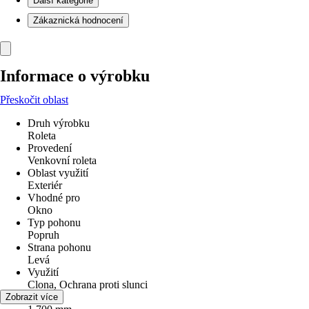
Další kategorie
Zákaznická hodnocení
Informace o výrobku
Přeskočit oblast
Druh výrobku
Roleta
Provedení
Venkovní roleta
Oblast využití
Exteriér
Vhodné pro
Okno
Typ pohonu
Popruh
Strana pohonu
Levá
Využití
Clona, Ochrana proti slunci
Šířka
Zobrazit více