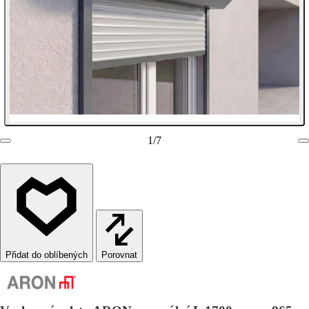
1
/
7
Porovnat