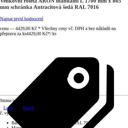
Venkovní roleta ARON manuální L 1700 mm x 865
mm schránka Antracitová šedá RAL 7016
Napsat první hodnocení
cenu — 4429,00 Kč * Všechny ceny vč. DPH a bez nákladů na
přepravu za ks
4429,00 Kč
*
/
ks
Strana pohonu
Levá
Pravá
č. výrobku
12581133
Barva schránky
:
Antracitová šedá RAL 7016
Materiál závěsu
:
Hliník