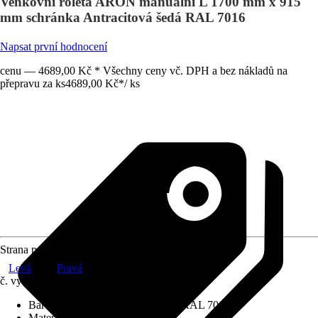
Venkovní roleta ARON manuální L 1700 mm x 915
mm schránka Antracitová šedá RAL 7016
Napsat první hodnocení
cenu — 4689,00 Kč * Všechny ceny vč. DPH a bez nákladů na
přepravu za ks
4689,00 Kč
*
/
ks
Strana pohonu
Levá
Pravá
č. výrobku
12580892
Barva schránky
:
Antracitová šedá RAL 7016
Materiál závěsu
:
Hliník