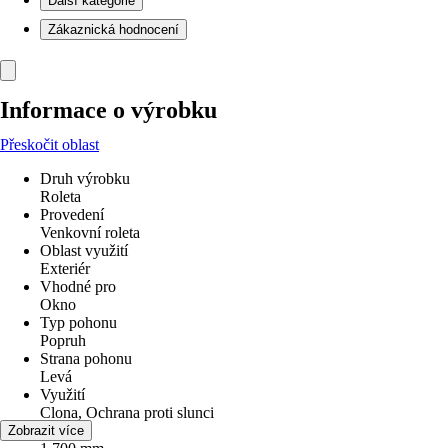
Další kategorie
Zákaznická hodnocení
Informace o výrobku
Přeskočit oblast
Druh výrobku
Roleta
Provedení
Venkovní roleta
Oblast využití
Exteriér
Vhodné pro
Okno
Typ pohonu
Popruh
Strana pohonu
Levá
Využití
Clona, Ochrana proti slunci
Šířka
Zobrazit více