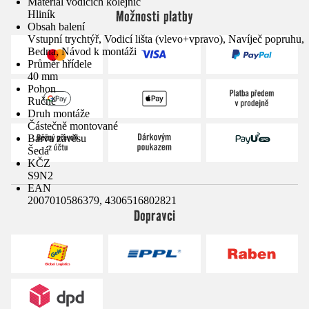
Materiál vodicích kolejnic
Možnosti platby
Hliník
Obsah balení
Vstupní trychtýř, Vodicí lišta (vlevo+vpravo), Navíječ popruhu,
Bedna, Návod k montáži
Průměr hřídele
40 mm
Pohon
Ručně
Druh montáže
Částečně montované
Barva závěsu
Šedá
KČZ
S9N2
EAN
2007010586379, 4306516802821
Dopravci