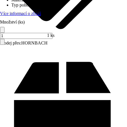
Typ pohonu
:
Popruh
Více informací o zboží
Množství (ks)
1 ks
Prodej přes:
HORNBACH