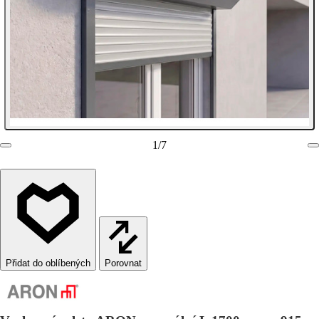
1
/
7
Porovnat