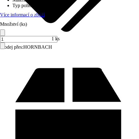
Typ pohonu
:
Popruh
Více informací o zboží
Množství (ks)
1 ks
Prodej přes:
HORNBACH