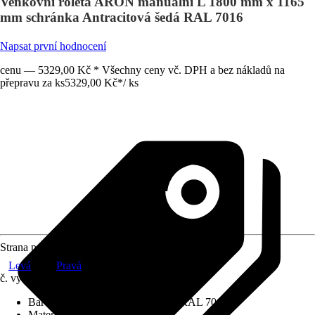
Venkovní roleta ARON manuální L 1800 mm x 1165
mm schránka Antracitová šedá RAL 7016
Napsat první hodnocení
cenu — 5329,00 Kč * Všechny ceny vč. DPH a bez nákladů na
přepravu za ks
5329,00 Kč
*
/
ks
Strana pohonu
Levá
Pravá
č. výrobku
12581588
Barva schránky
:
Antracitová šedá RAL 7016
Materiál závěsu
:
Hliník