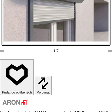
1
/
7
Porovnat