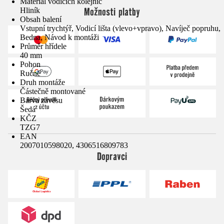
Materiál vodicích kolejnic
Možnosti platby
Hliník
Obsah balení
Vstupní trychtýř, Vodicí lišta (vlevo+vpravo), Navíječ popruhu,
Bedna, Návod k montáži
Průměr hřídele
40 mm
Pohon
Ručně
Druh montáže
Částečně montované
Barva závěsu
Šedá
KČZ
TZG7
EAN
2007010598020, 4306516809783
Dopravci