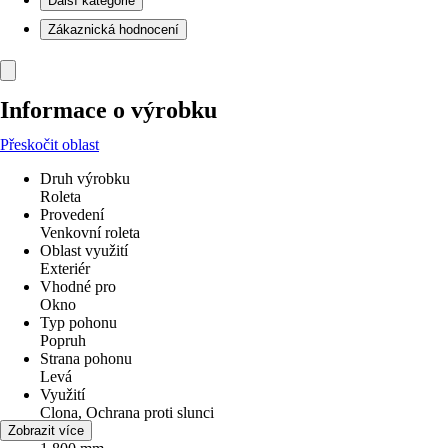
Další kategorie
Zákaznická hodnocení
Informace o výrobku
Přeskočit oblast
Druh výrobku
Roleta
Provedení
Venkovní roleta
Oblast využití
Exteriér
Vhodné pro
Okno
Typ pohonu
Popruh
Strana pohonu
Levá
Využití
Clona, Ochrana proti slunci
Šířka
Zobrazit více