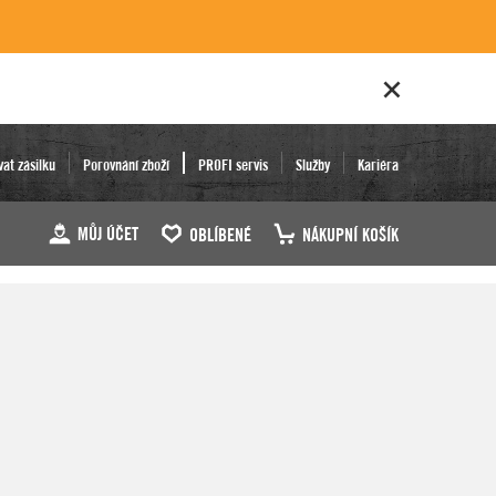
vat zásilku
Porovnání zboží
PROFI servis
Služby
Kariéra
MŮJ ÚČET
OBLÍBENÉ
NÁKUPNÍ KOŠÍK