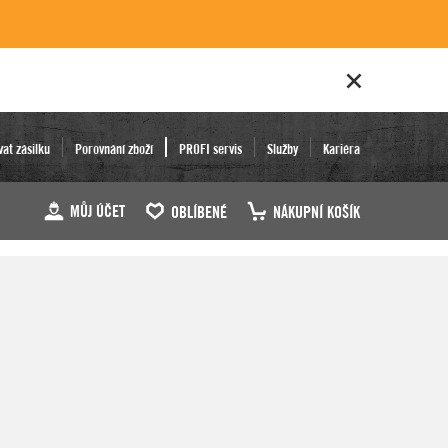
vat zásilku
Porovnání zboží
PROFI servis
Služby
Kariéra
MŮJ ÚČET
OBLÍBENÉ
NÁKUPNÍ KOŠÍK