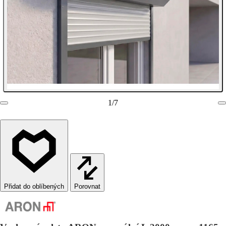
1
/
7
Porovnat