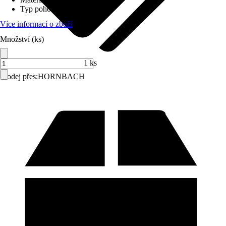
Typ pohonu
:
Popruh
Více informací o zboží
Množství (ks)
1 ks
Prodej přes:
HORNBACH