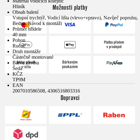
Materiál vodicích kolejnic
Možnosti platby
Hliník
Obsah balení
Vstupní trychtýř, Vodicí lišta (vlevo+vpravo), Navíječ popruhu,
Bedna, Návod k montáži
Průměr hřídele
40 mm
Pohon
Ručně
Druh montáže
Částečně montované
Barva závěsu
Šedá
KČZ
TP9M
EAN
2007010586508, 4306516803316
Dopravci