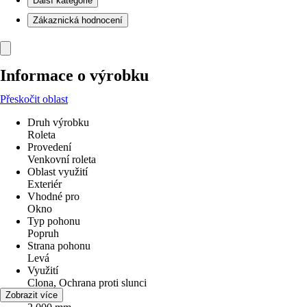
Další kategorie
Zákaznická hodnocení
Informace o výrobku
Přeskočit oblast
Druh výrobku
Roleta
Provedení
Venkovní roleta
Oblast využití
Exteriér
Vhodné pro
Okno
Typ pohonu
Popruh
Strana pohonu
Levá
Využití
Clona, Ochrana proti slunci
Šířka
Zobrazit více