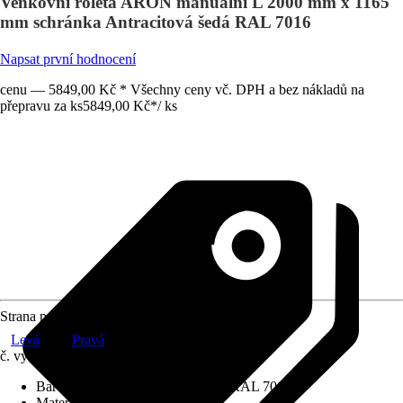
Venkovní roleta ARON manuální L 2000 mm x 1165
mm schránka Antracitová šedá RAL 7016
Napsat první hodnocení
cenu — 5849,00 Kč * Všechny ceny vč. DPH a bez nákladů na
přepravu za ks
5849,00 Kč
*
/
ks
Strana pohonu
Levá
Pravá
č. výrobku
12580941
Barva schránky
:
Antracitová šedá RAL 7016
Materiál závěsu
:
Hliník