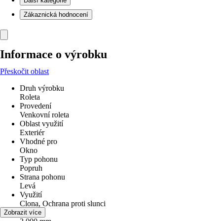
Další kategorie
Zákaznická hodnocení
Informace o výrobku
Přeskočit oblast
Druh výrobku
Roleta
Provedení
Venkovní roleta
Oblast využití
Exteriér
Vhodné pro
Okno
Typ pohonu
Popruh
Strana pohonu
Levá
Využití
Clona, Ochrana proti slunci
Šířka
Zobrazit více