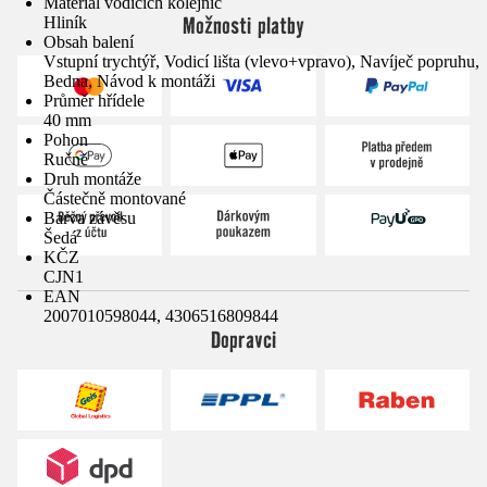
Materiál vodicích kolejnic
Možnosti platby
Hliník
Obsah balení
Vstupní trychtýř, Vodicí lišta (vlevo+vpravo), Navíječ popruhu,
Bedna, Návod k montáži
Průměr hřídele
40 mm
Pohon
Ručně
Druh montáže
Částečně montované
Barva závěsu
Šedá
KČZ
CJN1
EAN
2007010598044, 4306516809844
Dopravci