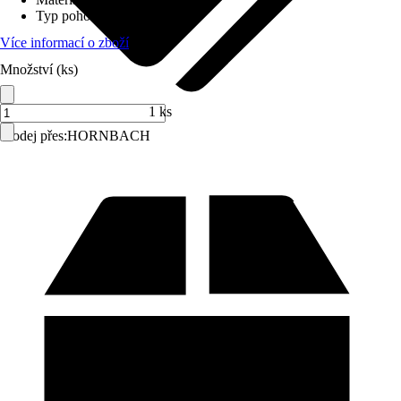
Typ pohonu
:
Popruh
Více informací o zboží
Množství (ks)
1 ks
Prodej přes:
HORNBACH