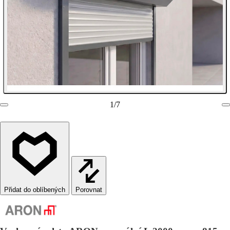
1
/
7
Porovnat