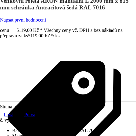
Venkovní roleta ARON manuální L 2000 mm x 815
mm schránka Antracitová šedá RAL 7016
Napsat první hodnocení
cenu — 5119,00 Kč * Všechny ceny vč. DPH a bez nákladů na
přepravu za ks
5119,00 Kč
*
/
ks
Strana pohonu
Levá
Pravá
č. výrobku
12581594
Barva schránky
:
Antracitová šedá RAL 7016
Materiál závěsu
:
Hliník