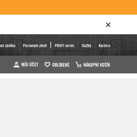
vat zásilku
Porovnání zboží
PROFI servis
Služby
Kariéra
MŮJ ÚČET
OBLÍBENÉ
NÁKUPNÍ KOŠÍK