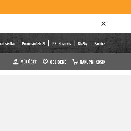
vat zásilku
Porovnání zboží
PROFI servis
Služby
Kariéra
MŮJ ÚČET
OBLÍBENÉ
NÁKUPNÍ KOŠÍK