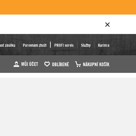
vat zásilku
Porovnání zboží
PROFI servis
Služby
Kariéra
MŮJ ÚČET
OBLÍBENÉ
NÁKUPNÍ KOŠÍK