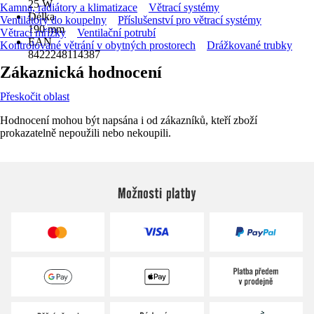
25 W
Kamna, radiátory a klimatizace
Větrací systémy
Délka
Ventilátory do koupelny
Příslušenství pro větrací systémy
190 mm
Větrací mřížky
Ventilační potrubí
EAN
Kontrolované větrání v obytných prostorech
Drážkované trubky
8422248114387
Zákaznická hodnocení
Přeskočit oblast
Hodnocení mohou být napsána i od zákazníků, kteří zboží
prokazatelně nepoužili nebo nekoupili.
Možnosti platby