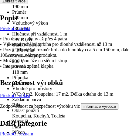
Šířka
Zobrazit více
190 mm
Průměr
Popis
100 mm
Vzduchový výkon
Přeskočit oblast
130 m³/h
Hlučnost při vzdálenosti 1 m
• Pro dlouhé odtahy až přes 4 patra
49 dB (A)
• Výkonná radiální turbína pro dlouhé vzdálenosti až 13 m
Otáčky (od do)
• Pozor! Montážní rozměr hrdla do hloubky cca 5 cm 150 mm, dále
2 300 r/min
100 mm viz. nákres produktu.
Střídavé napětí
• Možnost montáže na stěnu i strop
230 V
• Integrovaná zpětná klapka
Hloubka
118 mm
Přípojka
Bezpečnost výrobků
97,6 mm
Vhodné pro prostory
WC: 9 m2, Koupelna: 17 m2, Délka odtahu do 13 m
Přeskočit oblast
Základní barva
Bílá
Zodpovědnost za bezpečnost výrobku viz
.
informace výrobce
Oblast použití
Koupelna, Kuchyň, Toaleta
Materiál
Další kategorie
Plast
Příkon
Přeskočit seznam