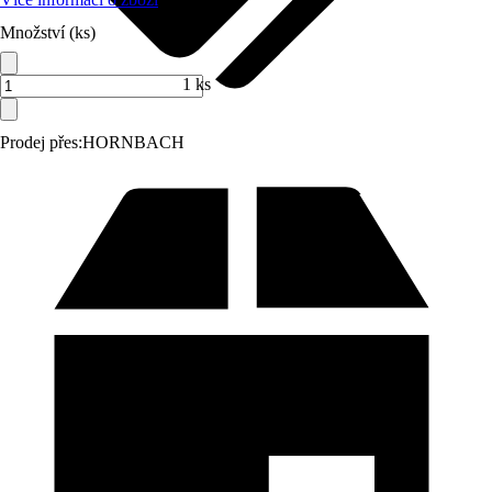
Množství (ks)
1 ks
Prodej přes:
HORNBACH