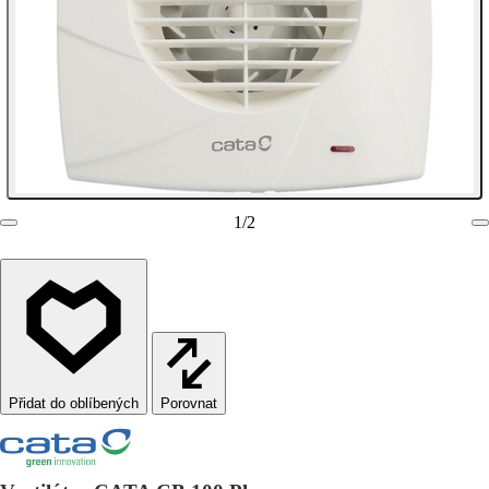
1
/
2
Porovnat