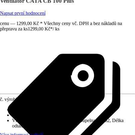
Ventilátor CATA CB 100 Plus
Napsat první hodnocení
cenu — 1299,00 Kč * Všechny ceny vč. DPH a bez nákladů na
přepravu za ks
1299,00 Kč
*
/
ks
č. výrobku
10165450
Střídavé napětí
:
230 V
Přípojka
:
97,6 mm
Vhodné pro prostory
:
WC: 9 m2, Koupelna: 17 m2, Délka
odtahu do 13 m
Více informací o zboží