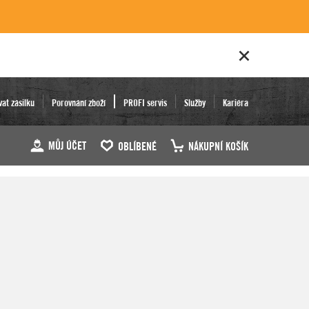
vat zásilku
Porovnání zboží
PROFI servis
Služby
Kariéra
MŮJ ÚČET
OBLÍBENÉ
NÁKUPNÍ KOŠÍK