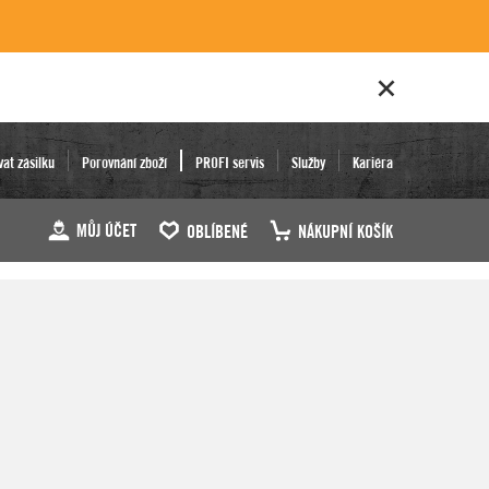
vat zásilku
Porovnání zboží
PROFI servis
Služby
Kariéra
MŮJ ÚČET
OBLÍBENÉ
NÁKUPNÍ KOŠÍK