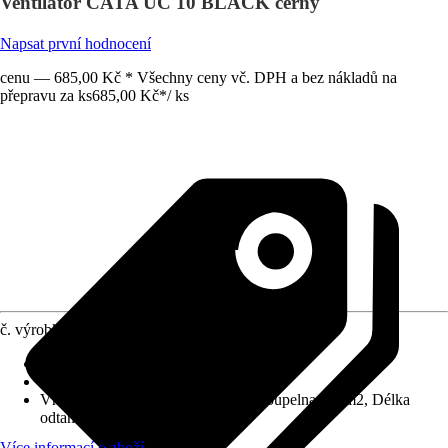
Ventilátor CATA UC 10 BLACK černý
Napsat první hodnocení
cenu — 685,00 Kč * Všechny ceny vč. DPH a bez nákladů na
přepravu za ks
685,00 Kč
*
/
ks
č. výrobku
12007325
Střídavé napětí
:
230 V
Přípojka
:
98 mm
Vhodné pro prostory
:
WC: 8 m2, Koupelna: 15 m2, Délka
odtahu do 4 m
Více informací o zboží