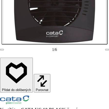
1
/
6
Porovnat