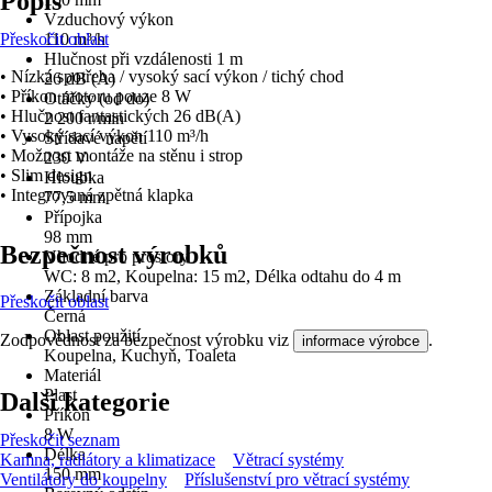
Popis
Vzduchový výkon
Přeskočit oblast
110 m³/h
Hlučnost při vzdálenosti 1 m
• Nízká spotřeba / vysoký sací výkon / tichý chod
26 dB (A)
• Příkon motoru pouze 8 W
Otáčky (od do)
• Hlučnost fantastických 26 dB(A)
2 200 r/min
• Vysoký sací výkon 110 m³/h
Střídavé napětí
• Možnost montáže na stěnu i strop
230 V
• Slim design
Hloubka
• Integrovaná zpětná klapka
77,5 mm
Přípojka
98 mm
Bezpečnost výrobků
Vhodné pro prostory
WC: 8 m2, Koupelna: 15 m2, Délka odtahu do 4 m
Základní barva
Přeskočit oblast
Černá
Oblast použití
Zodpovědnost za bezpečnost výrobku viz
.
informace výrobce
Koupelna, Kuchyň, Toaleta
Materiál
Plast
Další kategorie
Příkon
8 W
Přeskočit seznam
Délka
Kamna, radiátory a klimatizace
Větrací systémy
150 mm
Ventilátory do koupelny
Příslušenství pro větrací systémy