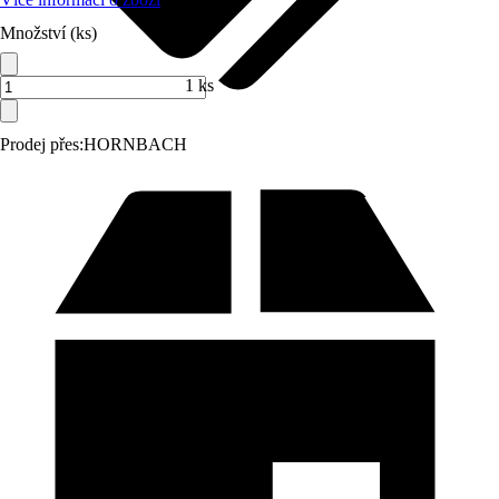
Množství (ks)
1 ks
Prodej přes:
HORNBACH