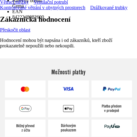
Barevný odstín
Větrací mřížky
Ventilační potrubí
Černá
Kontrolované větrání v obytných prostorech
Drážkované trubky
EAN
8422248082600
Zákaznická hodnocení
Přeskočit oblast
Hodnocení mohou být napsána i od zákazníků, kteří zboží
prokazatelně nepoužili nebo nekoupili.
Možnosti platby