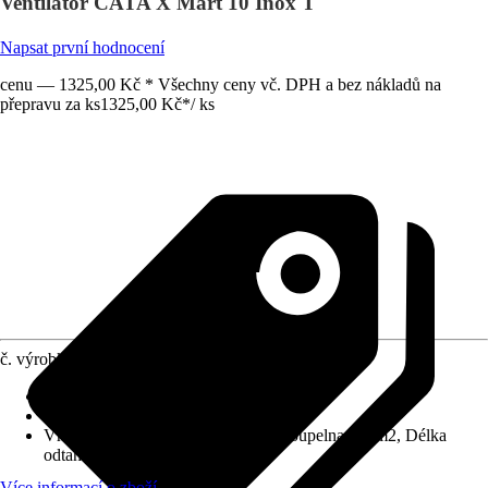
Ventilátor CATA X Mart 10 Inox T
Napsat první hodnocení
cenu — 1325,00 Kč * Všechny ceny vč. DPH a bez nákladů na
přepravu za ks
1325,00 Kč
*
/
ks
č. výrobku
10158419
Střídavé napětí
:
230 V
Přípojka
:
98 mm
Vhodné pro prostory
:
WC: 7 m2, Koupelna: 13 m2, Délka
odtahu do 3 m
Více informací o zboží