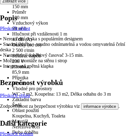
Šířka
Zobrazit více
150 mm
Průměr
Popis
100 mm
Vzduchový výkon
Přeskočit oblast
98 m³/h
Hlučnost při vzdálenosti 1 m
• Nerez čelní deska s populárním designem
40 dB (A)
• Snadná údržba – snadno odnímatelná a vodou omyvatelná čelní
Otáčky (od do)
deska
2 500 r/min
• Nastavitelný doběhový časovač 3-15 min.
Střídavé napětí
• Možnost montáže na stěnu i strop
230 V
• Integrovaná zpětná klapka
Hloubka
85,9 mm
Přípojka
Bezpečnost výrobků
98 mm
Vhodné pro prostory
WC: 7 m2, Koupelna: 13 m2, Délka odtahu do 3 m
Přeskočit oblast
Základní barva
Šedá
Zodpovědnost za bezpečnost výrobku viz
.
informace výrobce
Oblast použití
Koupelna, Kuchyň, Toaleta
Materiál
Další kategorie
Nerezová ocel
Doba doběhu
Přeskočit seznam