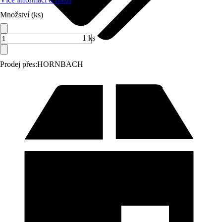
Množství (ks)
1 ks
Prodej přes:
HORNBACH