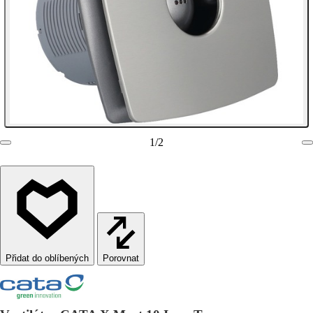
1
/
2
Porovnat