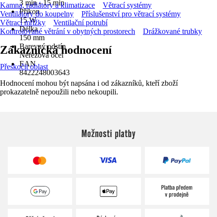
3 min - 15 min
Kamna, radiátory a klimatizace
Větrací systémy
Příkon
Ventilátory do koupelny
Příslušenství pro větrací systémy
15 W
Větrací mřížky
Ventilační potrubí
Délka
Kontrolované větrání v obytných prostorech
Drážkované trubky
150 mm
Barevný odstín
Zákaznická hodnocení
Nerezová ocel
EAN
Přeskočit oblast
8422248003643
Hodnocení mohou být napsána i od zákazníků, kteří zboží
prokazatelně nepoužili nebo nekoupili.
Možnosti platby