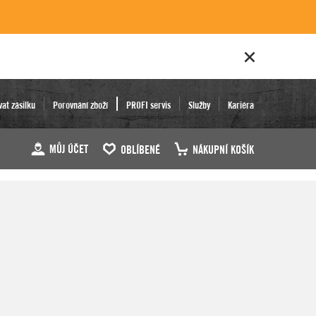
vat zásilku
Porovnání zboží
PROFI servis
Služby
Kariéra
MŮJ ÚČET
OBLÍBENÉ
NÁKUPNÍ KOŠÍK